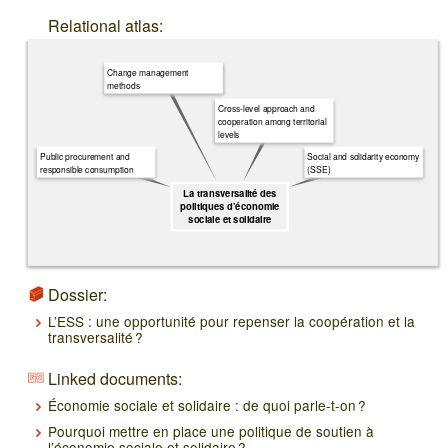
Relational atlas:
Change management
methods
Cross-level approach and
cooperation among territorial
levels
Public procurement and
Social and solidarity economy
responsible consumption
(SSE)
La transversalité des
politiques d’économie
sociale et solidaire
Dossier:
L’ESS : une opportunité pour repenser la coopération et la
transversalité ?
Linked documents:
Économie sociale et solidaire : de quoi parle-t-on ?
Pourquoi mettre en place une politique de soutien à
l’économie sociale et solidaire ?