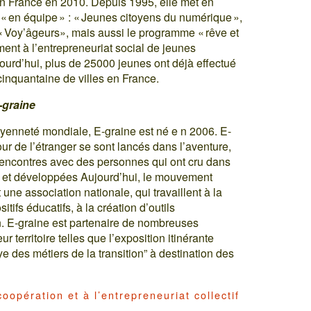
en France en 2010. Depuis 1995, elle met en
 en équipe » : « Jeunes citoyens du numérique »,
, « Voy’âgeurs», mais aussi le programme « rêve et
ent à l’entrepreneuriat social de jeunes
jourd’hui, plus de 25000 jeunes ont déjà effectué
cinquantaine de villes en France.
-graine
yenneté mondiale, E-graine est né e n 2006. E-
our de l’étranger se sont lancés dans l’aventure,
 rencontres avec des personnes qui ont cru dans
ées et développées Aujourd’hui, le mouvement
une association nationale, qui travaillent à la
tifs éducatifs, à la création d’outils
n. E-graine est partenaire de nombreuses
ur territoire telles que l’exposition itinérante
ye des métiers de la transition” à destination des
coopération et à l’entrepreneuriat collectif