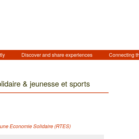
tly
Discover and share experiences
Connecting t
lidaire & jeunesse et sports
ur une Economie Solidaire (RTES)