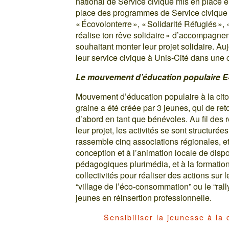
national de Service civique mis en place 
place des programmes de Service civique «
« Écovolonterre », « Solidarité Réfugiés »
réalise ton rêve solidaire » d’accompagnem
souhaitant monter leur projet solidaire. Au
leur service civique à Unis-Cité dans une 
Le mouvement d’éducation populaire E
Mouvement d’éducation populaire à la cito
graine a été créée par 3 jeunes, qui de ret
d’abord en tant que bénévoles. Au fil des
leur projet, les activités se sont structur
rassemble cinq associations régionales, et 
conception et à l’animation locale de disposi
pédagogiques plurimédia, et à la formatio
collectivités pour réaliser des actions sur le
“village de l’éco-consommation” ou le “rall
jeunes en réinsertion professionnelle.
Sensibiliser la jeunesse à la 