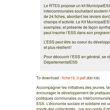
Le RTES propose un kit MunicipalESS
intercommunales souhaitant soutenir l
de 24 fiches, abordant les leviers don
champs d’activité. Le Kit MunicipalESS
exemples, et présente de façon synthé
peut inscrire l’ESS dans son programm
L’ESS peut être au coeur du dévelop
et plus résilient !
Pour découvrir l’ESS en général, se réf
DépartementalESS
To download :
fiche19_0.pdf
(830 KiB)
Accompagner les initiatives des jeunes, fav
encourager le développement de pratiques 
politiques communales ou intercommunales
ESS. L’économie sociale et solidaire est u
sports des collectivités : par son poids d