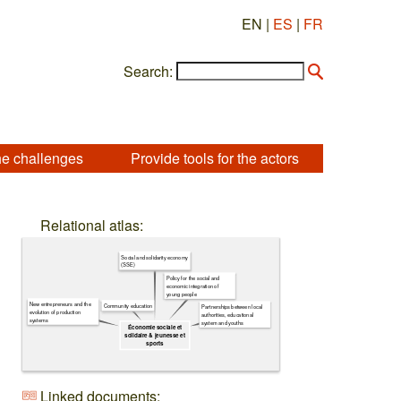
EN |
ES
|
FR
Search:
he challenges
Provide tools for the actors
Relational atlas:
Social and solidarity economy
(SSE)
Policy for the social and
economic integration of
young people
New entrepreneurs and the
Community education
Partnerships between local
evolution of production
authorities, educational
systems
system and youths
Économie sociale et
solidaire & jeunesse et
sports
Linked documents: