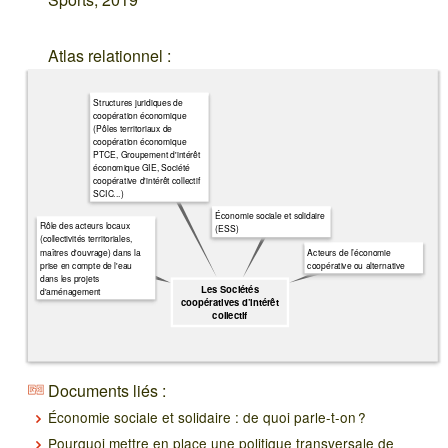
Atlas relationnel :
Structures juridiques de
coopération économique
(Pôles territoriaux de
coopération économique
PTCE, Groupement d'intérêt
économique GIE, Société
coopérative d'intérêt collectif
SCIC...)
Économie sociale et solidaire
Rôle des acteurs locaux
(ESS)
(collectivités territoriales,
maîtres d'ouvrage) dans la
Acteurs de l’économie
prise en compte de l'eau
coopérative ou alternative
dans les projets
Les Sociétés
d'aménagement
coopératives d’intérêt
collectif
Documents liés :
Économie sociale et solidaire : de quoi parle-t-on ?
Pourquoi mettre en place une politique transversale de