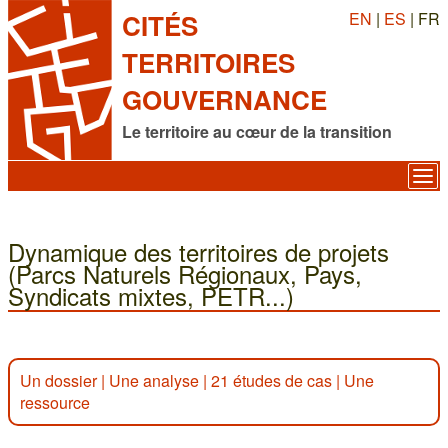
EN
|
ES
| FR
CITÉS
TERRITOIRES
GOUVERNANCE
Le territoire au cœur de la transition
Dynamique des territoires de projets
(Parcs Naturels Régionaux, Pays,
Syndicats mixtes, PETR...)
Un dossier
|
Une analyse
|
21 études de cas
|
Une
ressource