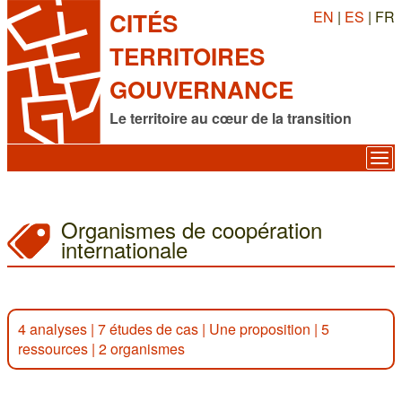
EN
|
ES
| FR
CITÉS
TERRITOIRES
GOUVERNANCE
Le territoire au cœur de la transition
Organismes de coopération
internationale
4 analyses
|
7 études de cas
|
Une proposition
|
5
ressources
|
2 organismes