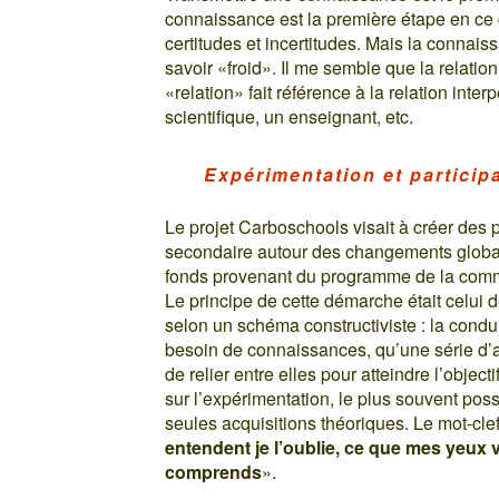
connaissance est la première étape en ce q
certitudes et incertitudes. Mais la connaiss
savoir «froid». Il me semble que la relatio
«relation» fait référence à la relation inte
scientifique, un enseignant, etc.
Expérimentation et particip
Le projet Carboschools visait à créer des 
secondaire autour des changements globau
fonds provenant du programme de la com
Le principe de cette démarche était celui d
selon un schéma constructiviste : la condui
besoin de connaissances, qu’une série d’ac
de relier entre elles pour atteindre l’objec
sur l’expérimentation, le plus souvent pos
seules acquisitions théoriques. Le mot-cle
entendent je l’oublie, ce que mes yeux vo
comprends
».