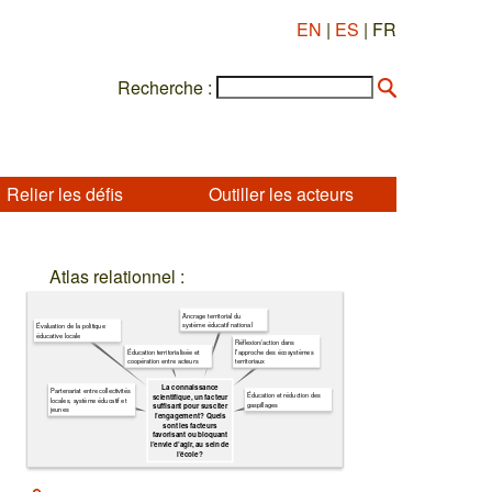
EN
|
ES
| FR
Recherche :
Relier les défis
Outiller les acteurs
Atlas relationnel :
Ancrage territorial du
système éducatif national
Évaluation de la politique
éducative locale
Réflexion/action dans
l’approche des écosystèmes
Éducation territorialisée et
territoriaux
coopération entre acteurs
La connaissance
Partenariat entre collectivités
Éducation et réduction des
scientifique, un facteur
locales, système éducatif et
gaspillages
suffisant pour susciter
jeunes
l’engagement ? Quels
sont les facteurs
favorisant ou bloquant
l’envie d’agir, au sein de
l’école ?