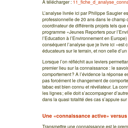
À télécharger :
11_fiche_d_analyse_conna
L’analyse livrée ici par Philippe Saugier 
professionnelle de 20 ans dans le champ d
coordinateur de différents projets tels que 
programme «Jeunes Reporters pour l’Envi
l’Education à l’Environnement en Europe
conséquent l’analyse que je livre ici «est 
éducateurs sur le terrain, et non celle d’un
Lorsque l’on réfléchit aux leviers permetta
premier lieu sur la connaissance : le savoi
comportement ? A l’évidence la réponse es
pas forcément le changement de comporteme
tabac est bien connu et révélateur. La con
les lignes ; elle doit s’accompagner d’autr
dans la quasi totalité des cas s’appuie sur
Une «connaissance active» versus 
Transmettre une connaissance est le premie