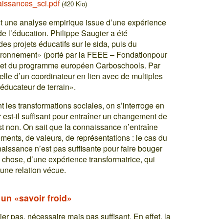
issances_sci.pdf
(420 Kio)
est une analyse empirique issue d’une expérience
e l’éducation. Philippe Saugier a été
des projets éducatifs sur le sida, puis du
ronnement» (porté par la FEEE – Fondationpour
) et du programme européen Carboschools. Par
celle d’un coordinateur en lien avec de multiples
 éducateur de terrain».
nt les transformations sociales, on s’interroge en
r est-il suffisant pour entraîner un changement de
t non. On sait que la connaissance n’entraîne
nts, de valeurs, de représentations : le cas du
naissance n’est pas suffisante pour faire bouger
e chose, d’une expérience transformatrice, qui
 une relation vécue.
un «savoir froid»
r pas, nécessaire mais pas suffisant. En effet, la