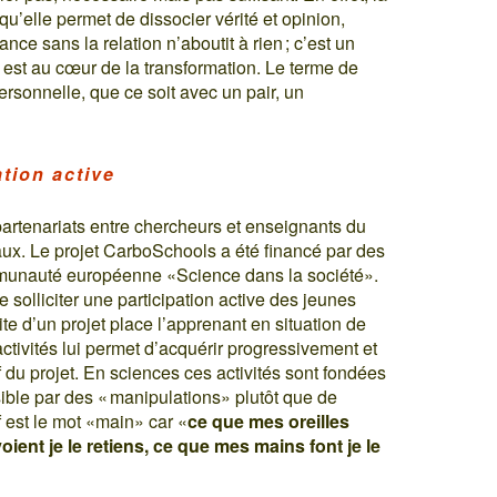
u’elle permet de dissocier vérité et opinion,
ance sans la relation n’aboutit à rien ; c’est un
n est au cœur de la transformation. Le terme de
rpersonnelle, que ce soit avec un pair, un
ation active
partenariats entre chercheurs et enseignants du
x. Le projet CarboSchools a été financé par des
munauté européenne «Science dans la société».
e solliciter une participation active des jeunes
te d’un projet place l’apprenant en situation de
tivités lui permet d’acquérir progressivement et
tif du projet. En sciences ces activités sont fondées
sible par des « manipulations» plutôt que de
f est le mot «main» car «
ce que mes oreilles
ient je le retiens, ce que mes mains font je le