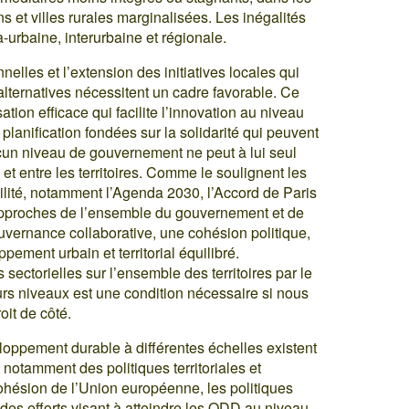
ns et villes rurales marginalisées. Les inégalités
a-urbaine, interurbaine et régionale.
nelles et l’extension des initiatives locales qui
lternatives nécessitent un cadre favorable. Ce
ation efficace qui facilite l’innovation au niveau
planification fondées sur la solidarité qui peuvent
Aucun niveau de gouvernement ne peut à lui seul
 et entre les territoires. Comme le soulignent les
lité, notamment l’Agenda 2030, l’Accord de Paris
’approches de l’ensemble du gouvernement et de
uvernance collaborative, une cohésion politique,
ppement urbain et territorial équilibré.
 sectorielles sur l’ensemble des territoires par le
urs niveaux est une condition nécessaire si nous
it de côté.
eloppement durable à différentes échelles existent
t notamment des politiques territoriales et
cohésion de l’Union européenne, les politiques
 des efforts visant à atteindre les ODD au niveau