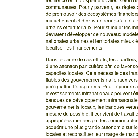
résilience et la prospérité locales, selon
communautés. Pour y parvenir, les règles d
de promouvoir des écosystèmes financiers 
mutuellement et d’œuvrer pour garantir la 
urbains et territoriaux. Pour stimuler les ini
devraient développer de nouveaux modèles 
nationales urbaines et territoriales mieux é
localiser les financements.
Dans le cadre de ces efforts, les quartiers, 
d’une attention particulière afin de favor
capacités locales. Cela nécessite des tra
fiables des gouvernements nationaux ver
péréquation transparents. Pour répondre a
investissements infranationaux peuvent êt
banques de développement infranationale
gouvernements locaux, les banques vertes 
mesure du possible, il convient de travail
appropriées menées par les communautés. D
acquérir une plus grande autonomie sur leu
locales et reconstituer leur marge de man