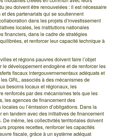
 des modalités créées en commun avec leurs
u jeu doivent être renouvelées : il est nécessaire
et des partenariats qui se soutiennent
collaboration dans les projets d’investissement
tiatives locales, les institutions nationales
financiers, dans le cadre de stratégies
quilibrées, et renforcer leur capacité technique à
villes et régions pauvres doivent faire l’objet
iser le développement endogène et de renforcer les
nsferts fiscaux intergouvernementaux adéquats et
s les GRL, associés à des mécanismes de
ux besoins locaux et régionaux, les
re renforcés par des mécanismes tels que les
s, les agences de financement des
locales ou l’émission d’obligations. Dans la
ler en tandem avec des initiatives de financement
e même, les collectivités territoriales doivent
rs propres recettes, renforcer les capacités
œuvre fiscale, grâce à un système adéquat