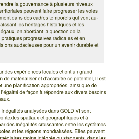
de rendre la gouvernance à plusieurs niveaux
erritoriales peuvent faire progresser les voies
ement dans des cadres temporels qui vont au-
aissant les héritages historiques et les
 inégaux, en abordant la question de la
 pratiques progressives radicales et en
visions audacieuses pour un avenir durable et
sur des expériences locales et ont un grand
 de matérialiser et d’accroître ce potentiel, il est
t une planification appropriées, ainsi que de
 l’égalité de façon à répondre aux divers besoins
naux.
 inégalités analysées dans GOLD VI sont
ontextes spatiaux et géographiques et à
par des inégalités croissantes entre les systèmes
ropoles et les régions mondialisées. Elles peuvent
ermédiaires moins intégrés ou stagnants, dans les