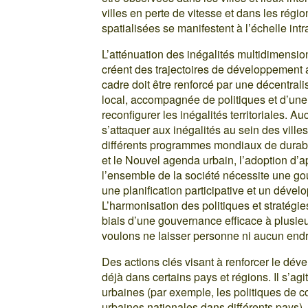
villes en perte de vitesse et dans les régio
spatialisées se manifestent à l’échelle intr
L’atténuation des inégalités multidimension
créent des trajectoires de développement a
cadre doit être renforcé par une décentralis
local, accompagnée de politiques et d’une 
reconfigurer les inégalités territoriales. 
s’attaquer aux inégalités au sein des villes
différents programmes mondiaux de durabi
et le Nouvel agenda urbain, l’adoption d
l’ensemble de la société nécessite une go
une planification participative et un dévelo
L’harmonisation des politiques et stratégies
biais d’une gouvernance efficace à plusie
voulons ne laisser personne ni aucun endro
Des actions clés visant à renforcer le dév
déjà dans certains pays et régions. Il s’agi
urbaines (par exemple, les politiques de 
urbaines nationales dans différents pays),