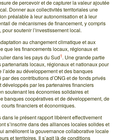
esure de percevoir et de capturer la valeur ajoutée
l. Donner aux collectivités territoriales une
on préalable à leur autonomisation et à leur
éventail de mécanismes de financement, y compris
, pour soutenir l’investissement local.
l’adaptation au changement climatique et aux
ue que les financements locaux, régionaux et
1
culier dans les pays du Sud
. Une grande partie
s partenariats locaux, régionaux et nationaux pour
de l’aide au développement et des banques
 par des contributions d’ONG et de fonds privés
nt développés par les partenaires financiers
 en soutenant les économies solidaires et
is de banques coopératives et de développement, de
s courts financiers et économiques.
s dans le présent rapport libèrent effectivement
ont s’inscrire dans des alliances locales solides et
ui améliorent la gouvernance collaborative locale
rs et territoires. Il s’agit là de conditions