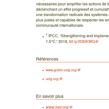
nécessaires pour amplifier les actions de
déclenchant un effet progressif et cumulat
une transformation radicale des systèmes ur
plus justes et capables de respecter les e
communauté internationale.
1
IPCC, “Strengthening and Implemen
1.5°C,” 2018,
bit.ly/3t3bKWQ
Références
www.goldvi.uclg.org/
uclg.org/
En savoir plus
www.iied.org/