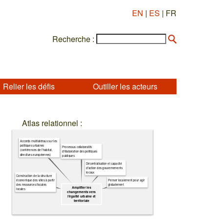
EN
|
ES
| FR
Recherche :
Relier les défis
Outiller les acteurs
Atlas relationnel :
Accords multilatéraux sur les
politiques urbaines
Processus collaboratifs
(conférences de l'habitat,
d'élaboration des politiques
directives européennes)
publiques
Décentralisation et capacité
d'action des gouvernements
locaux
Construction de la structure
Penser localement pour agir
économique des villes à partir
globalement
des ressources fiscales
Amplifier les
locales
changements vers
l’égalité urbaine et
territoriale