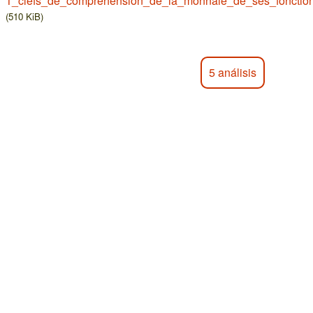
1_clefs_de_comprehension_de_la_monnaie_de_ses_fonctions
(510 KiB)
5 análisis