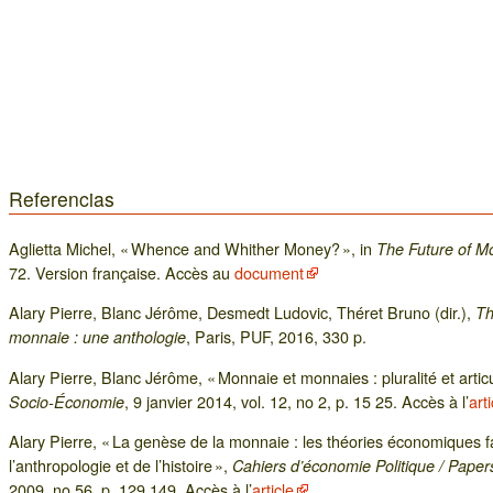
Referencias
Aglietta Michel, « Whence and Whither Money? », in
The Future of M
72. Version française. Accès au
document
Alary Pierre, Blanc Jérôme, Desmedt Ludovic, Théret Bruno (dir.),
Th
, Paris, PUF, 2016, 330 p.
monnaie : une anthologie
Alary Pierre, Blanc Jérôme, « Monnaie et monnaies : pluralité et artic
, 9 janvier 2014, vol. 12, no 2, p. 15 25. Accès à l’
arti
Socio-Économie
Alary Pierre, « La genèse de la monnaie : les théories économiques
l’anthropologie et de l’histoire »,
Cahiers d’économie Politique / Paper
2009, no 56, p. 129 149. Accès à l’
article