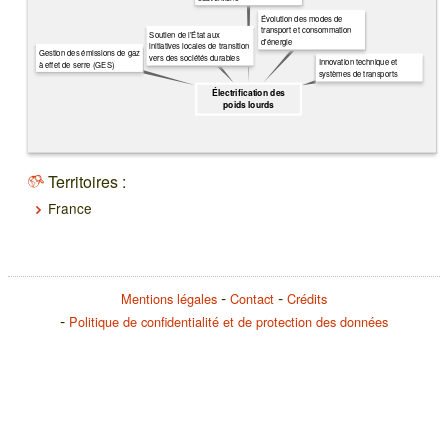
Évolution des modes de
transport et consommation
Soutien de l’État aux
d'énergie
initiatives locales de transition
Gestion des émissions de gaz
vers des sociétés durables
Innovation technique et
à effet de serre (GES)
systèmes de transports
Électrification des
poids lourds
Territoires :
France
Mentions légales
Contact
Crédits
Politique de confidentialité et de protection des données