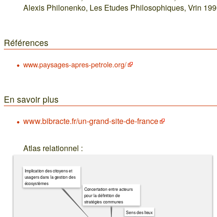
Alexis Philonenko, Les Etudes Philosophiques, Vrin 199
Références
www.paysages-apres-petrole.org/
En savoir plus
www.bibracte.fr/un-grand-site-de-france
Atlas relationnel :
Implication des citoyens et
usagers dans la gestion des
écosystèmes
Concertation entre acteurs
pour la définition de
stratégies communes
Sens des lieux