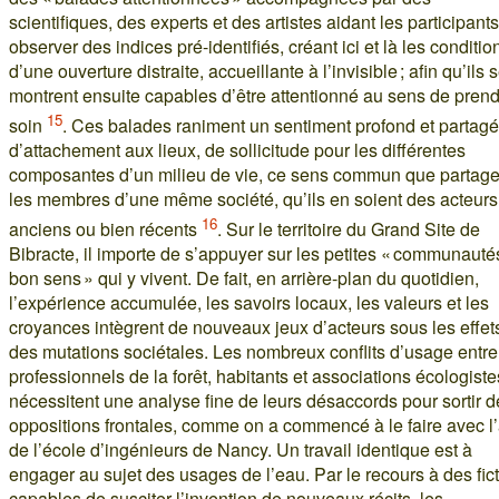
scientifiques, des experts et des artistes aidant les participants
observer des indices pré-identifiés, créant ici et là les conditio
d’une ouverture distraite, accueillante à l’invisible ; afin qu’ils 
montrent ensuite capables d’être attentionné au sens de pren
15
soin
. Ces balades raniment un sentiment profond et partagé
d’attachement aux lieux, de sollicitude pour les différentes
composantes d’un milieu de vie, ce sens commun que partage
les membres d’une même société, qu’ils en soient des acteurs
16
anciens ou bien récents
. Sur le territoire du Grand Site de
Bibracte, il importe de s’appuyer sur les petites « communauté
bon sens » qui y vivent. De fait, en arrière-plan du quotidien,
l’expérience accumulée, les savoirs locaux, les valeurs et les
croyances intègrent de nouveaux jeux d’acteurs sous les effet
des mutations sociétales. Les nombreux conflits d’usage entre
professionnels de la forêt, habitants et associations écologiste
nécessitent une analyse fine de leurs désaccords pour sortir d
oppositions frontales, comme on a commencé à le faire avec l
de l’école d’ingénieurs de Nancy. Un travail identique est à
engager au sujet des usages de l’eau. Par le recours à des fic
capables de susciter l’invention de nouveaux récits, les