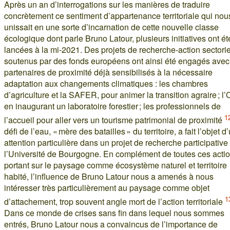
Après un an d’interrogations sur les manières de traduire
concrètement ce sentiment d’appartenance territoriale qui nou
unissait en une sorte d’incarnation de cette nouvelle classe
écologique dont parle Bruno Latour, plusieurs initiatives ont ét
lancées à la mi-2021. Des projets de recherche-action sectorie
soutenus par des fonds européens ont ainsi été engagés avec
partenaires de proximité déjà sensibilisés à la nécessaire
adaptation aux changements climatiques : les chambres
d’agriculture et la SAFER, pour animer la transition agraire ; l
en inaugurant un laboratoire forestier ; les professionnels de
1
l’accueil pour aller vers un tourisme patrimonial de proximité
défi de l’eau, « mère des batailles » du territoire, a fait l’objet d
attention particulière dans un projet de recherche participative
l’Université de Bourgogne. En complément de toutes ces acti
portant sur le paysage comme écosystème naturel et territoire
habité, l’influence de Bruno Latour nous a amenés à nous
intéresser très particulièrement au paysage comme objet
1
d’attachement, trop souvent angle mort de l’action territoriale
Dans ce monde de crises sans fin dans lequel nous sommes
entrés, Bruno Latour nous a convaincus de l’importance de