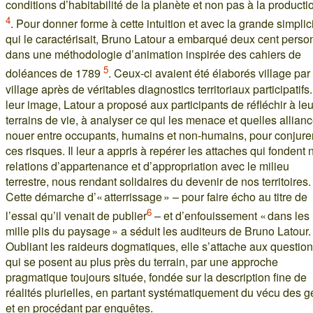
conditions d’habitabilité de la planète et non pas à la producti
4
. Pour donner forme à cette intuition et avec la grande simplic
qui le caractérisait, Bruno Latour a embarqué deux cent pers
dans une méthodologie d’animation inspirée des cahiers de
5
doléances de 1789
. Ceux-ci avaient été élaborés village par
village après de véritables diagnostics territoriaux participatifs
leur image, Latour a proposé aux participants de réfléchir à le
terrains de vie, à analyser ce qui les menace et quelles allian
nouer entre occupants, humains et non-humains, pour conjure
ces risques. Il leur a appris à repérer les attaches qui fondent 
relations d’appartenance et d’appropriation avec le milieu
terrestre, nous rendant solidaires du devenir de nos territoires.
Cette démarche d’« atterrissage » – pour faire écho au titre de
6
l’essai qu’il venait de publier
– et d’enfouissement « dans les
mille plis du paysage » a séduit les auditeurs de Bruno Latour.
Oubliant les raideurs dogmatiques, elle s’attache aux questio
qui se posent au plus près du terrain, par une approche
pragmatique toujours située, fondée sur la description fine de
réalités plurielles, en partant systématiquement du vécu des g
et en procédant par enquêtes.