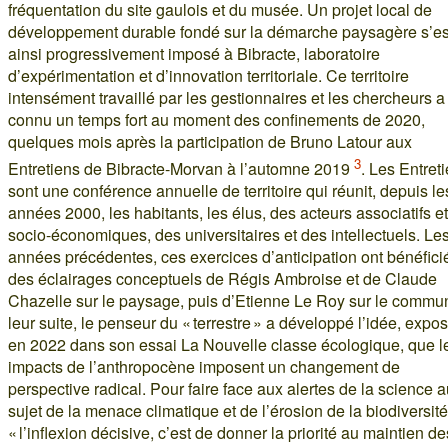
fréquentation du site gaulois et du musée. Un projet local de
développement durable fondé sur la démarche paysagère s’es
ainsi progressivement imposé à Bibracte, laboratoire
d’expérimentation et d’innovation territoriale. Ce territoire
intensément travaillé par les gestionnaires et les chercheurs a
connu un temps fort au moment des confinements de 2020,
quelques mois après la participation de Bruno Latour aux
3
Entretiens de Bibracte-Morvan à l’automne 2019
. Les Entret
sont une conférence annuelle de territoire qui réunit, depuis le
années 2000, les habitants, les élus, des acteurs associatifs et
socio-économiques, des universitaires et des intellectuels. Le
années précédentes, ces exercices d’anticipation ont bénéfici
des éclairages conceptuels de Régis Ambroise et de Claude
Chazelle sur le paysage, puis d’Etienne Le Roy sur le commu
leur suite, le penseur du « terrestre » a développé l’idée, expo
en 2022 dans son essai La Nouvelle classe écologique, que l
impacts de l’anthropocène imposent un changement de
perspective radical. Pour faire face aux alertes de la science 
sujet de la menace climatique et de l’érosion de la biodiversité
« l’inflexion décisive, c’est de donner la priorité au maintien de