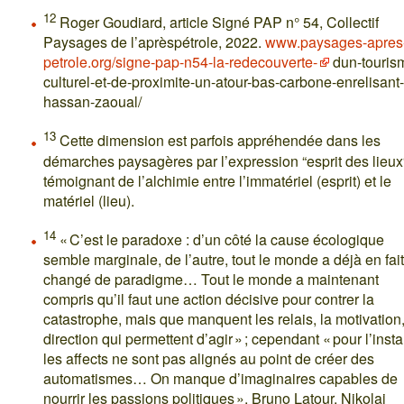
12
Roger Goudiard, article Signé PAP n° 54, Collectif
Paysages de l’aprèspétrole, 2022.
www.paysages-apres
petrole.org/signe-pap-n54-la-redecouverte-
dun-touris
culturel-et-de-proximite-un-atour-bas-carbone-enrelisant-
hassan-zaoual/
13
Cette dimension est parfois appréhendée dans les
démarches paysagères par l’expression “esprit des lieux
témoignant de l’alchimie entre l’immatériel (esprit) et le
matériel (lieu).
14
« C’est le paradoxe : d’un côté la cause écologique
semble marginale, de l’autre, tout le monde a déjà en fait
changé de paradigme… Tout le monde a maintenant
compris qu’il faut une action décisive pour contrer la
catastrophe, mais que manquent les relais, la motivation,
direction qui permettent d’agir » ; cependant « pour l’ins
les affects ne sont pas alignés au point de créer des
automatismes… On manque d’imaginaires capables de
nourrir les passions politiques », Bruno Latour, Nikolaj