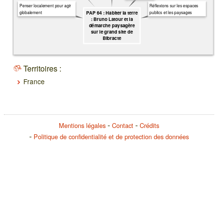
Penser localement pour agir
Réflexions sur les espaces
globalement
publics et les paysages
PAP 64 : Habiter la terre
: Bruno Latour et la
démarche paysagère
sur le grand site de
Bibracte
Territoires :
France
Mentions légales
Contact
Crédits
Politique de confidentialité et de protection des données