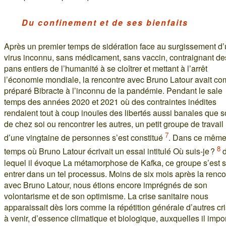
Du confinement et de ses bienfaits
Après un premier temps de sidération face au surgissement d
virus inconnu, sans médicament, sans vaccin, contraignant de
pans entiers de l’humanité à se cloîtrer et mettant à l’arrêt
l’économie mondiale, la rencontre avec Bruno Latour avait c
préparé Bibracte à l’inconnu de la pandémie. Pendant le sale
temps des années 2020 et 2021 où des contraintes inédites
rendaient tout à coup inouïes des libertés aussi banales que so
de chez soi ou rencontrer les autres, un petit groupe de travail
7
d’une vingtaine de personnes s’est constitué
. Dans ce mêm
8
temps où Bruno Latour écrivait un essai intitulé Où suis-je ?
d
lequel il évoque La métamorphose de Kafka, ce groupe s’est s
entrer dans un tel processus. Moins de six mois après la renco
avec Bruno Latour, nous étions encore imprégnés de son
volontarisme et de son optimisme. La crise sanitaire nous
apparaissait dès lors comme la répétition générale d’autres cr
à venir, d’essence climatique et biologique, auxquelles il impor