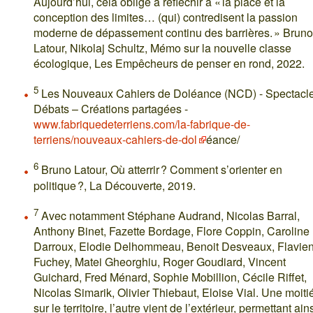
Aujourd’hui, cela oblige à réfléchir à « la place et la
conception des limites… (qui) contredisent la passion
moderne de dépassement continu des barrières. » Bruno
Latour, Nikolaj Schultz, Mémo sur la nouvelle classe
écologique, Les Empêcheurs de penser en rond, 2022.
5
Les Nouveaux Cahiers de Doléance (NCD) - Spectacle
Débats – Créations partagées -
www.fabriquedeterriens.com/la-fabrique-de-
terriens/nouveaux-cahiers-de-dol
éance/
6
Bruno Latour, Où atterrir ? Comment s’orienter en
politique ?, La Découverte, 2019.
7
Avec notamment Stéphane Audrand, Nicolas Barral,
Anthony Binet, Fazette Bordage, Flore Coppin, Caroline
Darroux, Elodie Delhommeau, Benoit Desveaux, Flavie
Fuchey, Matei Gheorghiu, Roger Goudiard, Vincent
Guichard, Fred Ménard, Sophie Mobillion, Cécile Riffet,
Nicolas Simarik, Olivier Thiebaut, Eloise Vial. Une moitié
sur le territoire, l’autre vient de l’extérieur, permettant ains