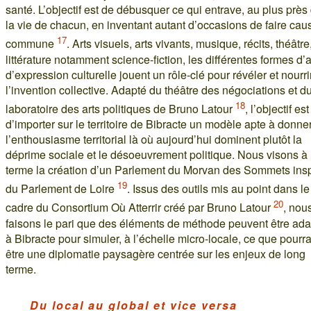
santé. L’objectif est de débusquer ce qui entrave, au plus près
la vie de chacun, en inventant autant d’occasions de faire cau
17
commune
. Arts visuels, arts vivants, musique, récits, théâtre
littérature notamment science-fiction, les différentes formes d’a
d’expression culturelle jouent un rôle-clé pour révéler et nourri
l’invention collective. Adapté du théâtre des négociations et d
18
laboratoire des arts politiques de Bruno Latour
, l’objectif est
d’importer sur le territoire de Bibracte un modèle apte à donne
l’enthousiasme territorial là où aujourd’hui dominent plutôt la
déprime sociale et le désoeuvrement politique. Nous visons à
terme la création d’un Parlement du Morvan des Sommets insp
19
du Parlement de Loire
. Issus des outils mis au point dans le
20
cadre du Consortium Où Atterrir créé par Bruno Latour
, nou
faisons le pari que des éléments de méthode peuvent être ad
à Bibracte pour simuler, à l’échelle micro-locale, ce que pourra
être une diplomatie paysagère centrée sur les enjeux de long
terme.
Du local au global et vice versa