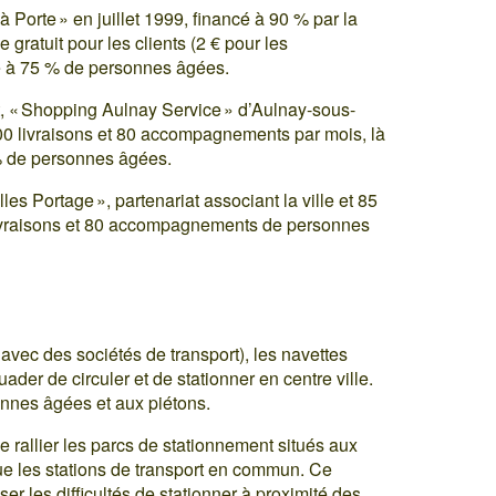
à Porte » en juillet 1999, financé à 90 % par la
 gratuit pour les clients (2 € pour les
ée à 75 % de personnes âgées.
t, « Shopping Aulnay Service » d’Aulnay-sous-
00 livraisons et 80 accompagnements par mois, là
% de personnes âgées.
les Portage », partenariat associant la ville et 85
ivraisons et 80 accompagnements de personnes
at avec des sociétés de transport), les navettes
ader de circuler et de stationner en centre ville.
onnes âgées et aux piétons.
e rallier les parcs de stationnement situés aux
que les stations de transport en commun. Ce
er les difficultés de stationner à proximité des