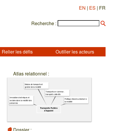
EN
|
ES
| FR
Recherche :
Relier les défis
Outiller les acteurs
Atlas relationnel :
Modes de transports et
gestion de la mobilité
Transports en commun,
transports collectifs
Innovations techniques et
Politique d'accès universel à
sociales dans la mobilité des
la mobilité
personnes
Transports Publics
d’Appoint
Dossier :