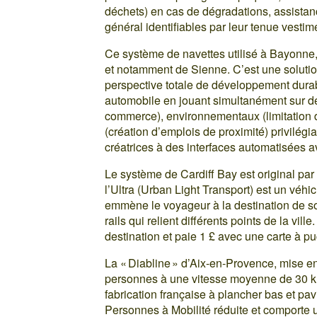
déchets) en cas de dégradations, assistan
général identifiables par leur tenue vestime
Ce système de navettes utilisé à Bayonne, m
et notamment de Sienne. C’est une solution
perspective totale de développement durable
automobile en jouant simultanément sur de
commerce), environnementaux (limitation d
(création d’emplois de proximité) privilégi
créatrices à des interfaces automatisées 
Le système de Cardiff Bay est original par
l’Ultra (Urban Light Transport) est un véhic
emmène le voyageur à la destination de s
rails qui relient différents points de la vill
destination et paie 1 £ avec une carte à pu
La « Diabline » d’Aix-en-Provence, mise en
personnes à une vitesse moyenne de 30 km
fabrication française à plancher bas et pav
Personnes à Mobilité réduite et comporte 