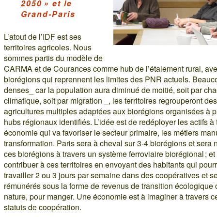
2050 » et le
Grand-Paris
L’atout de l’IDF est ses
territoires agricoles. Nous
sommes partis du modèle de
CARMA et de Courances comme hub de l’étalement rural, ave
biorégions qui reprennent les limites des PNR actuels. Beau
denses_ car la population aura diminué de moitié, soit par ch
climatique, soit par migration _, les territoires regrouperont des
agricultures multiples adaptées aux biorégions organisées à pa
hubs régionaux identifiés. L’idée est de redéployer les actifs à
économie qui va favoriser le secteur primaire, les métiers man
transformation. Paris sera à cheval sur 3-4 biorégions et sera n
ces biorégions à travers un système ferroviaire biorégional ; et
contribuer à ces territoires en envoyant des habitants qui pourr
travailler 2 ou 3 jours par semaine dans des coopératives et s
rémunérés sous la forme de revenus de transition écologique 
nature, pour manger. Une économie est à imaginer à travers 
statuts de coopération.