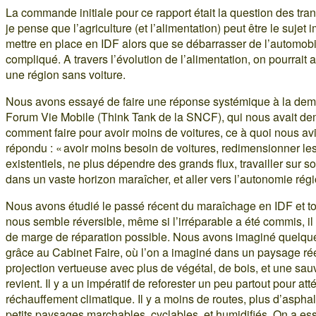
La commande initiale pour ce rapport était la question des tra
je pense que l’agriculture (et l’alimentation) peut être le sujet
mettre en place en IDF alors que se débarrasser de l’automobi
compliqué. A travers l’évolution de l’alimentation, on pourrait a
une région sans voiture.
Nous avons essayé de faire une réponse systémique à la de
Forum Vie Mobile (Think Tank de la SNCF), qui nous avait d
comment faire pour avoir moins de voitures, ce à quoi nous av
répondu : « avoir moins besoin de voitures, redimensionner les
existentiels, ne plus dépendre des grands flux, travailler sur son
dans un vaste horizon maraîcher, et aller vers l’autonomie régi
Nous avons étudié le passé récent du maraîchage en IDF et to
nous semble réversible, même si l’irréparable a été commis, il 
de marge de réparation possible. Nous avons imaginé quelq
grâce au Cabinet Faire, où l’on a imaginé dans un paysage ré
projection vertueuse avec plus de végétal, de bois, et une sau
revient. Il y a un impératif de reforester un peu partout pour att
réchauffement climatique. Il y a moins de routes, plus d’asphal
petits paysages marchables, cyclables, et humidifiés. On a es