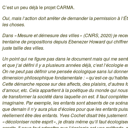
C’est un peu déjà le projet CARMA.
Oui, mais l’action doit arrêter de demander la permission à l’Éta
les choses.
Dans « Mesure et démesure des villes » (CNRS, 2020) je rec
trentaine de propositions depuis Ebenezer Howard qui chiffrer
juste taille des villes.
Un point qui ne figure pas dans le document mais qui me semb
et que j’ai défini il y a plusieurs années déjà, c’est l’écologie ex
On ne peut pas définir une pensée écologique sans lui donner
dimension philosophique fondamentale : « qu’est-ce qu’habiter l
Cette démarche repose sur des affects, des plaisirs, d’autres 
d’amour, etc. Cela appartient à la poétique du monde qui nous
de transformer la société dans laquelle on est. Il faut compléter
imaginaire. Par exemple, les enfants sont absents de ce scéna
que demain il n’y aura plus d’écoles pour que les enfants puis
réellement être des enfants. Yves Cochet disait très justement à
« décoloniser notre esprit », je dirais même qu’il faut écologise
esprits. Il nous faut admettre que l’écologie est une méthode, q