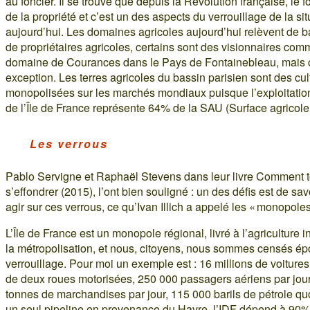
au foncier. Il se trouve que depuis la Révolution française, le f
de la propriété et c’est un des aspects du verrouillage de la sit
aujourd’hui. Les domaines agricoles aujourd’hui relèvent de ba
de propriétaires agricoles, certains sont des visionnaires com
domaine de Courances dans le Pays de Fontainebleau, mais 
exception. Les terres agricoles du bassin parisien sont des cul
monopolisées sur les marchés mondiaux puisque l’exploitation
de l’Île de France représente 64% de la SAU (Surface agricole 
Les verrous
Pablo Servigne et Raphaël Stevens dans leur livre Comment t
s’effondrer (2015), l’ont bien souligné : un des défis est de s
agir sur ces verrous, ce qu’Ivan Illich a appelé les « monopoles
L’Île de France est un monopole régional, livré à l’agriculture i
la métropolisation, et nous, citoyens, nous sommes censés ép
verrouillage. Pour moi un exemple est : 16 millions de voitures 
de deux roues motorisées, 250 000 passagers aériens par jou
tonnes de marchandises par jour, 115 000 barils de pétrole qu
un seul pipeline en provenance du Havre, l’IDF dépend à 90%