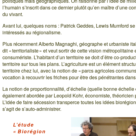
politiques mais géographiques. On raisonne par l’idée de mili
l’humain s’inscrit dans ce dernier plutôt qu’en maître d’une 
du vivant.
Avant lui, quelques noms : Patrick Geddes, Lewis Mumford se
intéressés au régionalisme.
Plus récemment Alberto Magnaghi, géographe et urbaniste ital
dit « territorialiste » et veut sortir de cette vision métropolitaine 
consumériste. L’habitant d’un territoire se doit d’être co-produ
territoire sur tous les plans. L’agriculture est un élément struct
territoire chez lui, avec la notion de « parcs agricoles communs
vocation à recouvrir les friches pour être des pénétrantes dans 
La notion de proportionnalité, d’échelle (quelle bonne échelle d
également abordée par Leopold Kohr, économiste, théoricien p
L’idée de faire sécession transperce toutes les idées biorégiona
s’agit de s’auto-administrer.
L’étude
« Biorégion