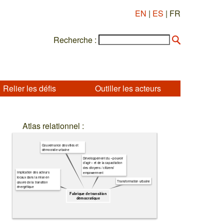
EN
|
ES
| FR
Recherche :
Relier les défis
Outiller les acteurs
Atlas relationnel :
Gouvernance des villes et
démocratie urbaine
Développement du « pouvoir
d’agir » et de la capacitation
des citoyens / citizens'
Implication des acteurs
empowerment
locaux dans la mise en
Transformation urbaine
œuvre de la transition
énergétique
Fabrique de transition
démocratique