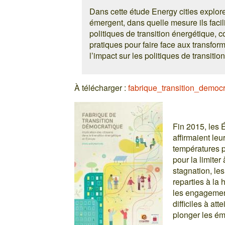
Dans cette étude Energy cities explo
émergent, dans quelle mesure ils facili
politiques de transition énergétique, 
pratiques pour faire face aux transform
l’impact sur les politiques de transitio
À télécharger :
fabrique_transition_democr
Fin 2015, les É
affirmaient l
températures pa
pour la limite
stagnation, le
reparties à la
les engagemen
difficiles à att
plonger les é