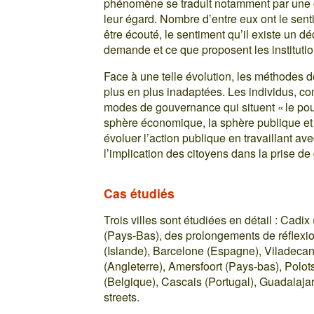
phénomène se traduit notamment par une c
leur égard. Nombre d’entre eux ont le senti
être écouté, le sentiment qu’il existe un d
demande et ce que proposent les institutio
Face à une telle évolution, les méthodes d
plus en plus inadaptées. Les individus, c
modes de gouvernance qui situent « le pouv
sphère économique, la sphère publique et la
évoluer l’action publique en travaillant av
l’implication des citoyens dans la prise de
Cas étudiés
Trois villes sont étudiées en détail : Cadi
(Pays-Bas), des prolongements de réflexio
(Islande), Barcelone (Espagne), Viladeca
(Angleterre), Amersfoort (Pays-bas), Polots
(Belgique), Cascais (Portugal), Guadalajar
streets.