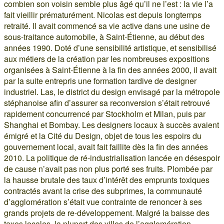
combien son voisin semble plus âgé qu’il ne l’est : la vie l’a
fait vieillir prématurément. Nicolas est depuis longtemps
retraité. Il avait commencé sa vie active dans une usine de
sous-traitance automobile, à Saint-Étienne, au début des
années 1990. Doté d’une sensibilité artistique, et sensibilisé
aux métiers de la création par les nombreuses expositions
organisées à Saint-Étienne à la fin des années 2000, il avait
par la suite entrepris une formation tardive de designer
industriel. Las, le district du design envisagé par la métropole
stéphanoise afin d’assurer sa reconversion s’était retrouvé
rapidement concurrencé par Stockholm et Milan, puis par
Shanghai et Bombay. Les designers locaux à succès avaient
émigré et la Cité du Design, objet de tous les espoirs du
gouvernement local, avait fait faillite dès la fin des années
2010. La politique de ré-industrialisation lancée en désespoir
de cause n’avait pas non plus porté ses fruits. Plombée par
la hausse brutale des taux d’intérêt des emprunts toxiques
contractés avant la crise des subprimes, la communauté
d’agglomération s’était vue contrainte de renoncer à ses
grands projets de re-développement. Malgré la baisse des
taxes locales, la plupart des villes de l’agglomération