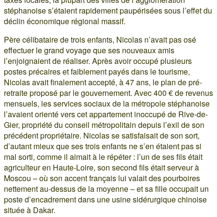
stéphanoise s’étaient rapidement paupérisées sous l’effet du
déclin économique régional massif.
Père célibataire de trois enfants, Nicolas n’avait pas osé
effectuer le grand voyage que ses nouveaux amis
l’enjoignaient de réaliser. Après avoir occupé plusieurs
postes précaires et faiblement payés dans le tourisme,
Nicolas avait finalement accepté, à 47 ans, le plan de pré-
retraite proposé par le gouvernement. Avec 400 € de revenus
mensuels, les services sociaux de la métropole stéphanoise
l’avaient orienté vers cet appartement inoccupé de Rive-de-
Gier, propriété du conseil métropolitain depuis l’exil de son
précédent propriétaire. Nicolas se satisfaisait de son sort,
d’autant mieux que ses trois enfants ne s’en étaient pas si
mal sorti, comme il aimait à le répéter : l’un de ses fils était
agriculteur en Haute-Loire, son second fils était serveur à
Moscou – où son accent français lui valait des pourboires
nettement au-dessus de la moyenne – et sa fille occupait un
poste d’encadrement dans une usine sidérurgique chinoise
située à Dakar.