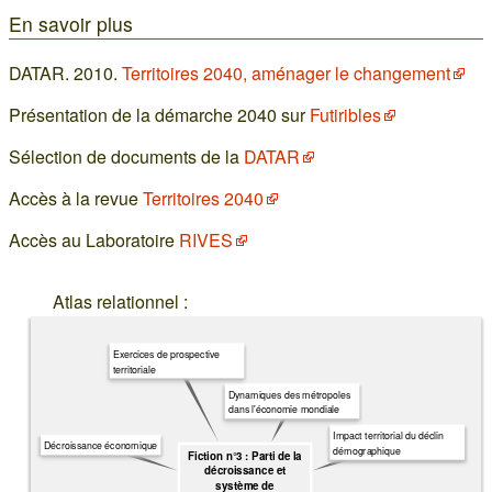
En savoir plus
DATAR. 2010.
Territoires 2040, aménager le changement
Présentation de la démarche 2040 sur
Futiribles
Sélection de documents de la
DATAR
Accès à la revue
Territoires 2040
Accès au Laboratoire
RIVES
Atlas relationnel :
Exercices de prospective
territoriale
Dynamiques des métropoles
dans l'économie mondiale
Impact territorial du déclin
Décroissance économique
démographique
Fiction n°3 : Parti de la
décroissance et
système de