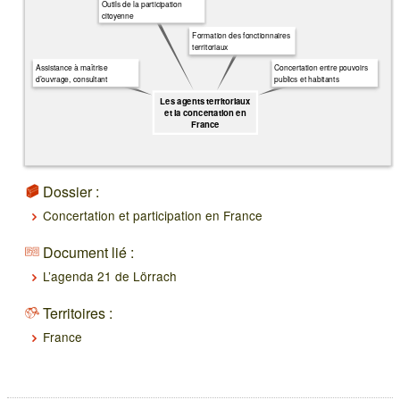
Outils de la participation
citoyenne
Formation des fonctionnaires
territoriaux
Assistance à maîtrise
Concertation entre pouvoirs
d’ouvrage, consultant
publics et habitants
Les agents territoriaux
et la concertation en
France
Dossier :
Concertation et participation en France
Document lié :
L’agenda 21 de Lörrach
Territoires :
France