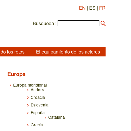
EN
| ES |
FR
Búsqueda :
do los retos
El equipamiento de los actores
Europa
Europa meridional
Andorra
Croacia
Eslovenia
España
Cataluña
Grecia