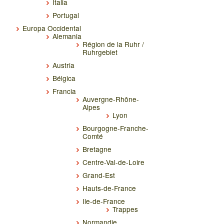
Italia
Portugal
Europa Occidental
Alemania
Région de la Ruhr /
Ruhrgebiet
Austria
Bélgica
Francia
Auvergne-Rhône-
Alpes
Lyon
Bourgogne-Franche-
Comté
Bretagne
Centre-Val-de-Loire
Grand-Est
Hauts-de-France
Ile-de-France
Trappes
Normandie