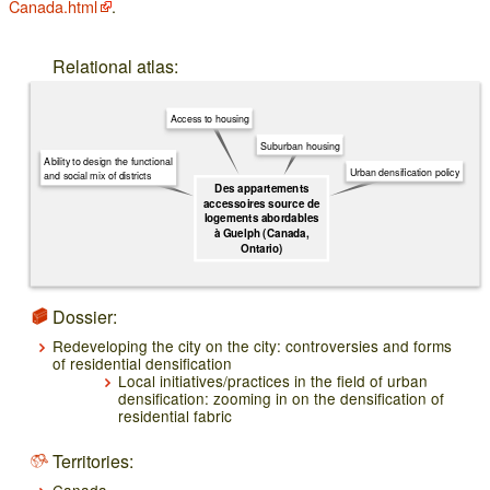
Canada.html
.
Relational atlas:
Access to housing
Suburban housing
Ability to design the functional
Urban densification policy
and social mix of districts
Des appartements
accessoires source de
logements abordables
à Guelph (Canada,
Ontario)
Dossier:
Redeveloping the city on the city: controversies and forms
of residential densification
Local initiatives/practices in the field of urban
densification: zooming in on the densification of
residential fabric
Territories: