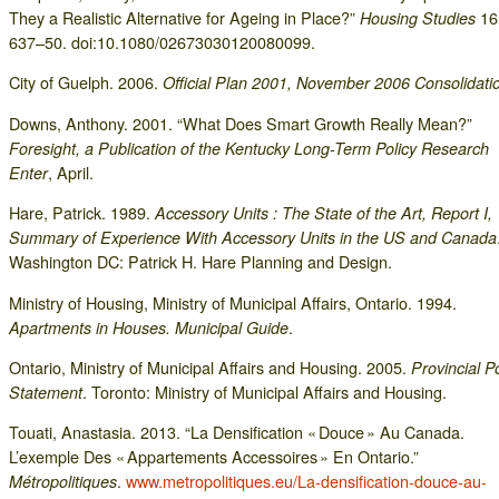
They a Realistic Alternative for Ageing in Place?”
16 
Housing Studies
637–50. doi:10.1080/02673030120080099.
City of Guelph. 2006.
Official Plan 2001, November 2006 Consolidati
Downs, Anthony. 2001. “What Does Smart Growth Really Mean?”
Foresight, a Publication of the Kentucky Long-Term Policy Research
, April.
Enter
Hare, Patrick. 1989.
Accessory Units : The State of the Art, Report I,
Summary of Experience With Accessory Units in the US and Canada
Washington DC: Patrick H. Hare Planning and Design.
Ministry of Housing, Ministry of Municipal Affairs, Ontario. 1994.
.
Apartments in Houses. Municipal Guide
Ontario, Ministry of Municipal Affairs and Housing. 2005.
Provincial Po
. Toronto: Ministry of Municipal Affairs and Housing.
Statement
Touati, Anastasia. 2013. “La Densification « Douce » Au Canada.
L’exemple Des « Appartements Accessoires » En Ontario.”
.
www.metropolitiques.eu/La-densification-douce-au-
Métropolitiques