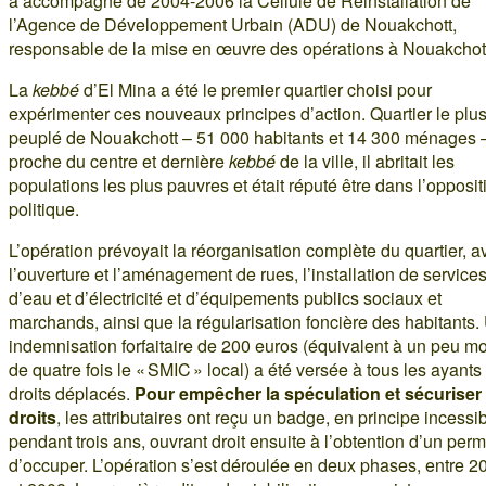
a accompagné de 2004-2006 la Cellule de Réinstallation de
l’Agence de Développement Urbain (ADU) de Nouakchott,
responsable de la mise en œuvre des opérations à Nouakchot
La
kebbé
d’El Mina a été le premier quartier choisi pour
expérimenter ces nouveaux principes d’action. Quartier le plu
peuplé de Nouakchott – 51 000 habitants et 14 300 ménages 
proche du centre et dernière
kebbé
de la ville, il abritait les
populations les plus pauvres et était réputé être dans l’opposit
politique.
L’opération prévoyait la réorganisation complète du quartier, a
l’ouverture et l’aménagement de rues, l’installation de service
d’eau et d’électricité et d’équipements publics sociaux et
marchands, ainsi que la régularisation foncière des habitants.
indemnisation forfaitaire de 200 euros (équivalent à un peu m
de quatre fois le « SMIC » local) a été versée à tous les ayants
droits déplacés.
Pour empêcher la spéculation et sécuriser 
droits
, les attributaires ont reçu un badge, en principe incessi
pendant trois ans, ouvrant droit ensuite à l’obtention d’un perm
d’occuper. L’opération s’est déroulée en deux phases, entre 2