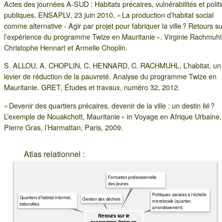
Actes des journées A-SUD : Habitats précaires, vulnérabilités et polit
publiques, ENSAPLV, 23 juin 2010, « La production d’habitat social
comme alternative - Agir par projet pour fabriquer la ville ? Retours su
l’expérience du programme Twize en Mauritanie ». Virginie Rachmuhl
Christophe Hennart et Armelle Choplin.
S. ALLOU, A. CHOPLIN, C. HENNARD, C. RACHMUHL, L’habitat, un
levier de réduction de la pauvreté. Analyse du programme Twize en
Mauritanie. GRET, Études et travaux, numéro 32, 2012.
« Devenir des quartiers précaires, devenir de la ville : un destin lié ?
L’exemple de Nouakchott, Mauritanie » in Voyage en Afrique Urbaine, 
Pierre Gras, l’Harmattan, Paris, 2009.
Atlas relationnel :
Formation professionnelle
des jeunes
Politiques sociales à l'échelle
Quartiers d’habitat informel,
Gestion des déchets
microlocale (quartier,
bidonvilles
arrondissement)
Retours sur le