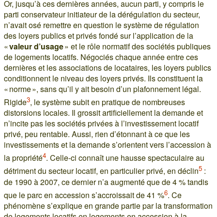
Or, jusqu’à ces dernières années, aucun parti, y compris le
parti conservateur initiateur de la dérégulation du secteur,
n’avait osé remettre en question le système de régulation
des loyers publics et privés fondé sur l’application de la
«
valeur d’usage
» et le rôle normatif des sociétés publiques
de logements locatifs. Négociés chaque année entre ces
dernières et les associations de locataires, les loyers publics
conditionnent le niveau des loyers privés. Ils constituent la
« norme », sans qu’il y ait besoin d’un plafonnement légal.
3
Rigide
, le système subit en pratique de nombreuses
distorsions locales. Il grossit artificiellement la demande et
n’incite pas les sociétés privées à l’investissement locatif
privé, peu rentable. Aussi, rien d’étonnant à ce que les
investissements et la demande s’orientent vers l’accession à
4
la propriété
. Celle-ci connaît une hausse spectaculaire au
5
détriment du secteur locatif, en particulier privé, en déclin
:
de 1990 à 2007, ce dernier n’a augmenté que de 4 % tandis
6
que le parc en accession s’accroissait de 41 %
. Ce
phénomène s’explique en grande partie par la transformation
de logements locatifs en logements en accession à la