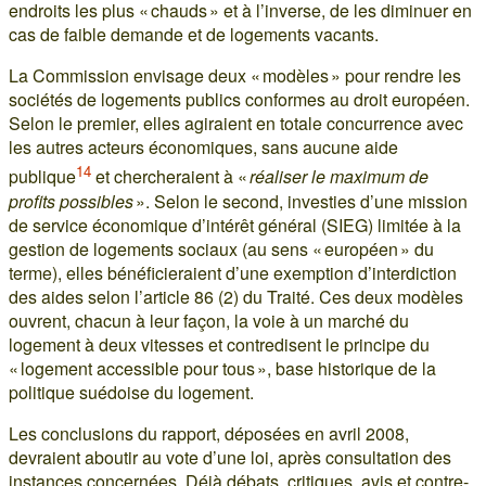
endroits les plus « chauds » et à l’inverse, de les diminuer en
cas de faible demande et de logements vacants.
La Commission envisage deux « modèles » pour rendre les
sociétés de logements publics conformes au droit européen.
Selon le premier, elles agiraient en totale concurrence avec
les autres acteurs économiques, sans aucune aide
14
publique
et chercheraient à «
réaliser le maximum de
profits possibles
». Selon le second, investies d’une mission
de service économique d’intérêt général (SIEG) limitée à la
gestion de logements sociaux (au sens « européen » du
terme), elles bénéficieraient d’une exemption d’interdiction
des aides selon l’article 86 (2) du Traité. Ces deux modèles
ouvrent, chacun à leur façon, la voie à un marché du
logement à deux vitesses et contredisent le principe du
« logement accessible pour tous », base historique de la
politique suédoise du logement.
Les conclusions du rapport, déposées en avril 2008,
devraient aboutir au vote d’une loi, après consultation des
instances concernées. Déjà débats, critiques, avis et contre-