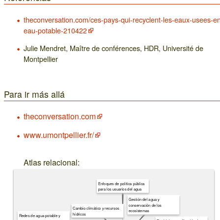
theconversation.com/ces-pays-qui-recyclent-les-eaux-usees-e
eau-potable-210422
Julie Mendret, Maître de conférences, HDR, Université de
Montpellier
Para ir más allá
theconversation.com
www.umontpellier.fr/
Atlas relacional:
Enfoques de política pública
para los usuarios del agua
Gestión del agua y
conservación de los
Cambio climático y recursos
ecosistemas
hídricos
Redes de agua potable y