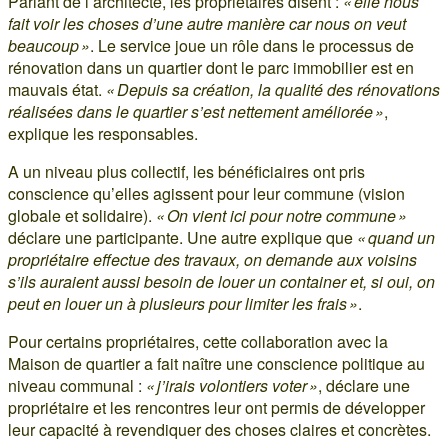
Parlant de l’architecte, les propriétaires disent :
« elle nous
fait voir les choses d’une autre manière car nous on veut
beaucoup »
. Le service joue un rôle dans le processus de
rénovation dans un quartier dont le parc immobilier est en
mauvais état.
« Depuis sa création, la qualité des rénovations
réalisées dans le quartier s’est nettement améliorée »
,
explique les responsables.
A un niveau plus collectif, les bénéficiaires ont pris
conscience qu’elles agissent pour leur commune (vision
globale et solidaire).
« On vient ici pour notre commune »
déclare une participante. Une autre explique que
« quand un
propriétaire effectue des travaux, on demande aux voisins
s’ils auraient aussi besoin de louer un container et, si oui, on
peut en louer un à plusieurs pour limiter les frais »
.
Pour certains propriétaires, cette collaboration avec la
Maison de quartier a fait naître une conscience politique au
niveau communal :
« j’irais volontiers voter »
, déclare une
propriétaire et les rencontres leur ont permis de développer
leur capacité à revendiquer des choses claires et concrètes.