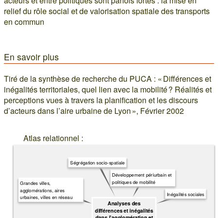
acteurs et entre politiques sont parfois fortes : la mise en
relief du rôle social et de valorisation spatiale des transports
en commun
En savoir plus
Tiré de la synthèse de recherche du PUCA : « Différences et
inégalités territoriales, quel lien avec la mobilité ? Réalités et
perceptions vues à travers la planification et les discours
d’acteurs dans l’aire urbaine de Lyon », Février 2002
Atlas relationnel :
Ségrégation socio-spatiale
Développement périurbain et
politiques de mobilité
Grandes villes,
agglomérations, aires
Inégalités sociales
urbaines, villes en réseau
Analyses des
différences et inégalités
dans l’agglomération et