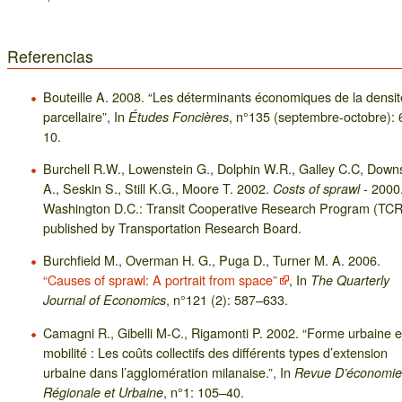
Referencias
Bouteille A. 2008. “Les déterminants économiques de la densit
parcellaire”, In
, n°135 (septembre-octobre): 
Études Foncières
10.
Burchell R.W., Lowenstein G., Dolphin W.R., Galley C.C, Down
A., Seskin S., Still K.G., Moore T. 2002.
- 2000
Costs of sprawl
Washington D.C.: Transit Cooperative Research Program (TCR
published by Transportation Research Board.
Burchfield M., Overman H. G., Puga D., Turner M. A. 2006.
“Causes of sprawl: A portrait from space”
, In
The Quarterly
, n°121 (2): 587–633.
Journal of Economics
Camagni R., Gibelli M-C., Rigamonti P. 2002. “Forme urbaine e
mobilité : Les coûts collectifs des différents types d’extension
urbaine dans l’agglomération milanaise.”, In
Revue D’économie
, n°1: 105–40.
Régionale et Urbaine