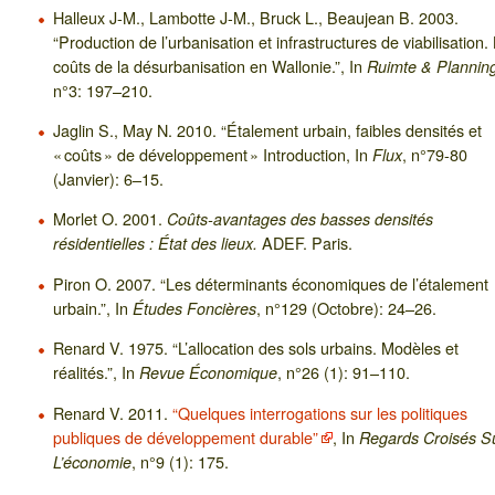
Halleux J-M., Lambotte J-M., Bruck L., Beaujean B. 2003.
“Production de l’urbanisation et infrastructures de viabilisation.
coûts de la désurbanisation en Wallonie.”, In
Ruimte & Plannin
n°3: 197–210.
Jaglin S., May N. 2010. “Étalement urbain, faibles densités et
« coûts » de développement » Introduction, In
, n°79-80
Flux
(Janvier): 6–15.
Morlet O. 2001.
Coûts-avantages des basses densités
ADEF. Paris.
résidentielles : État des lieux.
Piron O. 2007. “Les déterminants économiques de l’étalement
urbain.”, In
, n°129 (Octobre): 24–26.
Études Foncières
Renard V. 1975. “L’allocation des sols urbains. Modèles et
réalités.”, In
, n°26 (1): 91–110.
Revue Économique
Renard V. 2011.
“Quelques interrogations sur les politiques
publiques de développement durable”
, In
Regards Croisés S
, n°9 (1): 175.
L’économie