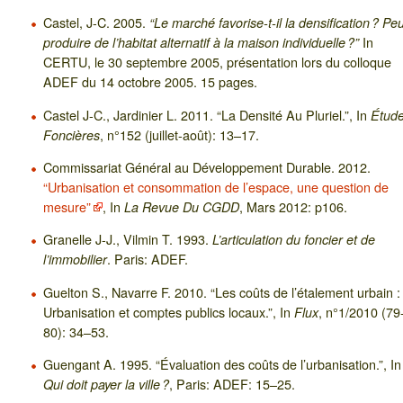
Castel, J-C. 2005.
“Le marché favorise-t-il la densification ? Peut
In
produire de l’habitat alternatif à la maison individuelle ?”
CERTU, le 30 septembre 2005, présentation lors du colloque
ADEF du 14 octobre 2005. 15 pages.
Castel J-C., Jardinier L. 2011. “La Densité Au Pluriel.”, In
Étud
, n°152 (juillet-août): 13–17.
Foncières
Commissariat Général au Développement Durable. 2012.
“Urbanisation et consommation de l’espace, une question de
mesure”
, In
, Mars 2012: p106.
La Revue Du CGDD
Granelle J-J., Vilmin T. 1993.
L’articulation du foncier et de
. Paris: ADEF.
l’immobilier
Guelton S., Navarre F. 2010. “Les coûts de l’étalement urbain :
Urbanisation et comptes publics locaux.”, In
, n°1/2010 (79
Flux
80): 34–53.
Guengant A. 1995. “Évaluation des coûts de l’urbanisation.”, In
, Paris: ADEF: 15–25.
Qui doit payer la ville ?