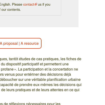
n English. Please
contact
us if you
f our contents.
A proposal
|
A resource
ues, tantôt études de cas pratiques, les fiches de
du dispositif participatif et permettent une
 « profane ». La participation et la concertation ne
urs venus pour entériner des décisions déjà
 déboucher sur une véritable planification urbaine
en capacité de prendre eux-mêmes les décisions qui
de leurs pratiques et de leurs attentes en ce qui
tes de réflexions nécessaires pour les