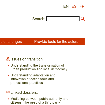
EN |
ES
|
FR
Search:
he challenges
Provide tools for the actors
Issues on transition:
Understanding the transformation of
urban production and local democracy
Understanding adaptation and
innovation of action tools and
professional practices
Linked dossiers:
Mediating between public authority and
citizens : the need of a third party