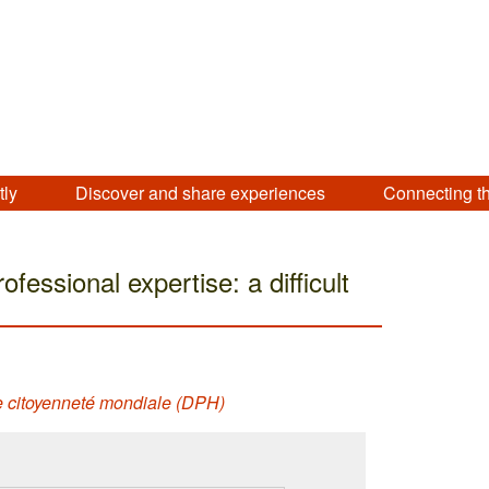
tly
Discover and share experiences
Connecting t
ofessional expertise: a difficult
ne citoyenneté mondiale (DPH)