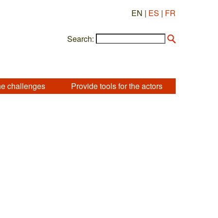
EN |
ES
|
FR
Search:
he challenges
Provide tools for the actors