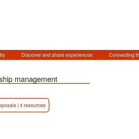
tly
Discover and share experiences
Connecting t
onship management
oposals
|
4 resources