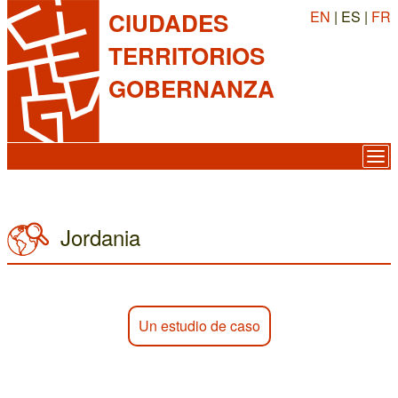
EN
| ES |
FR
CIUDADES
TERRITORIOS
GOBERNANZA
Jordania
Un estudio de caso