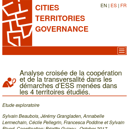
EN |
ES
|
FR
CITIES
TERRITORIES
GOVERNANCE
Analyse croisée de la coopération
et de la transversalité dans les
démarches d’ESS menées dans
les 4 territoires étudiés.
Etude exploratoire
Sylvain Beaubois, Jérémy Grangladen, Annabelle
Lermechain, Cécile Pellegrin, Francesca Poddine et Sylvain
Rived, Coordination: Brigitte Guigou., October 2017