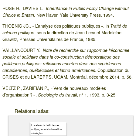
ROSE R., DAVIES L.,
Inheritance in Public Policy Change without
, New Haven Yale University Press, 1994.
Choice in Britain
THOENIG JC., « L’analyse des politiques publiques », in
Traité de
, sous la direction de Jean Leca et Madeleine
science politique
Grawitz, Presses Universitaires de France, 1985.
VAILLANCOURT Y.,
Note de recherche sur l’apport de l’économie
sociale et solidaire dans la co-construction démocratique des
politiques publiques: réflexions ancrées dans des expériences
. Copublication du
canadiennes, québécoises et latino-américaines
CRISES et du LAREPPS, UQAM, Montréal, décembre 2014, p. 58.
VELTZ P., ZARIFIAN P., « Vers de nouveaux modèles
d’organisation ? »,
, n° 1, 1993, p. 3-25.
Sociologie du travail
Relational atlas:
Local elected officials as
unifying actors in transition
strategies