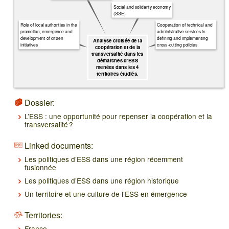
Social and solidarity economy
(SSE)
Role of local authorities in the
Cooperation of technical and
promotion, emergence and
administrative services in
development of citizen
defining and implementing
Analyse croisée de la
initiatives
cross-cutting policies
coopération et de la
transversalité dans les
démarches d’ESS
menées dans les 4
territoires étudiés.
Dossier:
L’ESS : une opportunité pour repenser la coopération et la
transversalité ?
Linked documents:
Les politiques d’ESS dans une région récemment
fusionnée
Les politiques d’ESS dans une région historique
Un territoire et une culture de l’ESS en émergence
Territories:
France