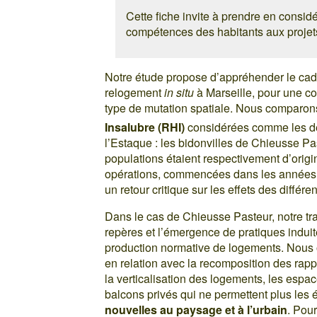
Cette fiche invite à prendre en considé
compétences des habitants aux projet
Notre étude propose d’appréhender le cadr
relogement
in situ
à Marseille, pour une c
type de mutation spatiale. Nous comparons
Insalubre (RHI)
considérées comme les der
l’Estaque : les bidonvilles de Chieusse P
populations étaient respectivement d’origi
opérations, commencées dans les années 
un retour critique sur les effets des différ
Dans le cas de Chieusse Pasteur, notre tr
repères et l’émergence de pratiques indui
production normative de logements. Nous
en relation avec la recomposition des rappo
la verticalisation des logements, les esp
balcons privés qui ne permettent plus les
nouvelles au paysage et à l’urbain
. Pou