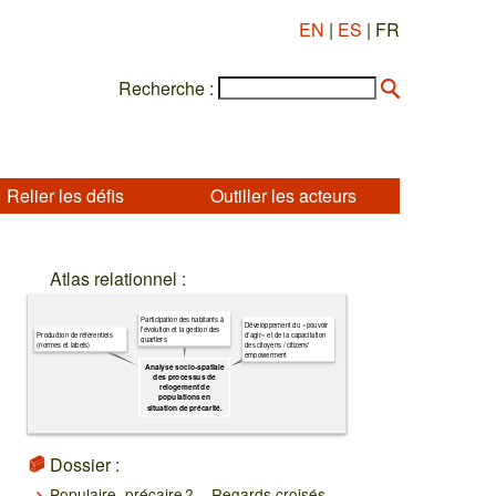
EN
|
ES
| FR
Recherche :
Relier les défis
Outiller les acteurs
Atlas relationnel :
Participation des habitants à
Développement du « pouvoir
l'évolution et la gestion des
Production de référentiels
d’agir » et de la capacitation
quartiers
(normes et labels)
des citoyens / citizens'
empowerment
Analyse socio-spatiale
des processus de
relogement de
populations en
situation de précarité.
Dossier :
Populaire, précaire ? – Regards croisés