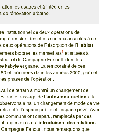
ration les usages et à intégrer les
s de rénovation urbaine.
e institutionnel de deux opérations de
ompréhension des effets sociaux associés à ce
 deux opérations de Résorption de l’
Habitat
1
niers bidonvilles marseillais
et situées à
asteur et de Campagne Fenouil, dont les
ne kabyle et gitane. La temporalité de ces
80 et terminées dans les années 2000, permet
entes phases de l’opération.
avail de terrain a montré un changement de
tes par le passage de
l’auto-construction
à la
 observons ainsi un changement de mode de vie
rts entre l’espace public et l’espace privé. Avec
aces communs ont disparu, remplacés par des
 échanges mais qui
introduisent des relations
r Campagne Fenouil, nous remarquons que