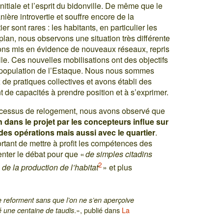
nitiale et l’esprit du bidonville. De même que le
nière introvertie et souffre encore de la
r sont rares : les habitants, en particulier les
 plan, nous observons une situation très différente
ons mis en évidence de nouveaux réseaux, repris
lle. Ces nouvelles mobilisations ont des objectifs
e la population de l’Estaque. Nous nous sommes
 de pratiques collectives et avons établi des
 de capacités à prendre position et à s’exprimer.
ocessus de relogement, nous avons observé que
 dans le projet par les concepteurs influe sur
 des opérations mais aussi avec le quartier
.
rtant de mettre à profit les compétences des
enter le débat pour que «
de simples citadins
2
 de la production de l’habitat
» et plus
se reforment sans que l’on ne s’en aperçoive
.», publié dans
La
é une centaine de taudis