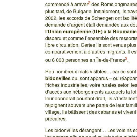
2
commencé à arriver
des Roms originaire
plus tard, de Bulgarie. Initialement, ils tra
2002, les accords de Schengen ont facilité
demande d’argent était demandée aux dou
l’Union européenne (UE) à la Roumanie 
disparu et comme l’ensemble des ressorti
libre circulation. Certes ils sont venus plu
comparativement à d’autres migrants. Il est
3
ou 6 000 personnes en Île-de-France
.
Peu nombreux mais visibles… car ce sont 
bidonvilles
qui sont apparus – ou réapparu
friches industrielles, voire rurales selon l
d’accès aux hébergements auxquels la loi
leur donnerait pourtant droit, ils s’installent
rejoignent souvent une partie de leur fam
village. Ils bâtissent des cabanes et vive
précaires.
Les bidonvilles dérangent… Les voisins so
les chasse afin de ne plus voir cette misè