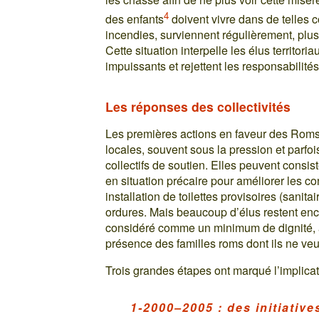
4
des enfants
doivent vivre dans de telles c
incendies, surviennent régulièrement, plu
Cette situation interpelle les élus territor
impuissants et rejettent les responsabilités
Les réponses des collectivités
Les premières actions en faveur des Roms 
locales, souvent sous la pression et parfoi
collectifs de soutien. Elles peuvent consi
en situation précaire pour améliorer les co
installation de toilettes provisoires (sanit
ordures. Mais beaucoup d’élus restent enco
considéré comme un minimum de dignité, au
présence des familles roms dont ils ne veule
Trois grandes étapes ont marqué l’implicati
1-2000–2005 : des initiative