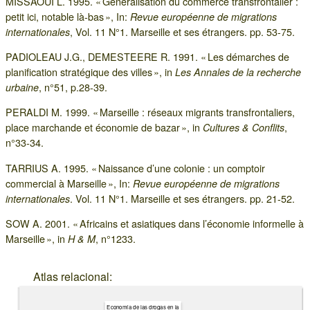
MISSAOUI L. 1995. « Généralisation du commerce transfrontalier :
petit ici, notable là-bas », In:
Revue européenne de migrations
, Vol. 11 N°1. Marseille et ses étrangers. pp. 53-75.
internationales
PADIOLEAU J.G., DEMESTEERE R. 1991. « Les démarches de
planification stratégique des villes », in
Les Annales de la recherche
, n°51, p.28-39.
urbaine
PERALDI M. 1999. « Marseille : réseaux migrants transfrontaliers,
place marchande et économie de bazar », in
,
Cultures & Conflits
n°33-34.
TARRIUS A. 1995. « Naissance d’une colonie : un comptoir
commercial à Marseille », In:
Revue européenne de migrations
. Vol. 11 N°1. Marseille et ses étrangers. pp. 21-52.
internationales
SOW A. 2001. « Africains et asiatiques dans l’économie informelle à
Marseille », in
, n°1233.
H & M
Atlas relacional:
Economía de las drogas en la