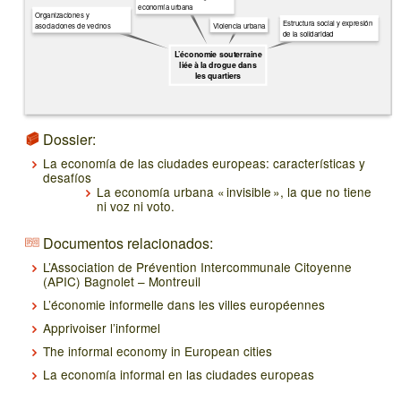
economía urbana
Organizaciones y
Estructura social y expresión
Violencia urbana
asociaciones de vecinos
de la solidaridad
L’économie souterraine
liée à la drogue dans
les quartiers
Dossier:
La economía de las ciudades europeas: características y
desafíos
La economía urbana « invisible », la que no tiene
ni voz ni voto.
Documentos relacionados:
L’Association de Prévention Intercommunale Citoyenne
(APIC) Bagnolet – Montreuil
L’économie informelle dans les villes européennes
Apprivoiser l’informel
The informal economy in European cities
La economía informal en las ciudades europeas