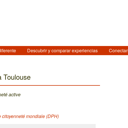
diferente
Descubrir y comparar experiencias
Conectan
à Toulouse
neté active
ne citoyenneté mondiale (DPH)