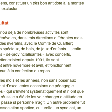
 gens, constituer un très bon antidote à la montée
l’exclusion.
ultat
r où déjà de nombreuses activités sont
énévoles, dans trois directions différentes mais
es riverains, avec le Comité de Quartier ;
s spéciaux, de bals, de jeux d’enfants… ; enfin
ns « dé-provincialisantes » avec concerts,
er existent depuis 1991, ils sont
 entre novembre et avril, et fonctionnent
cun à la confection du repas.
 les mois et les années, non sans poser aux
ant d’excellentes occasions de pédagogie
res » qui s’invitent systématiquement et n’ont que
réussite a été de les voir changer d’attitude en
se passe si personne n’agit. Un autre problème fut
association sportive, culturelle, un syndicat, un