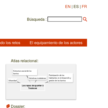
EN
| ES |
FR
Búsqueda :
do los retos
El equipamiento de los actores
Atlas relacional:
Estructura social de los
barrios
Participación de los
habitantes en el desarrollo y
Iniciativas ciudadanas
Urbanidad
gestión de los barrios
Les repas de quartier à
Toulouse
Dossier: