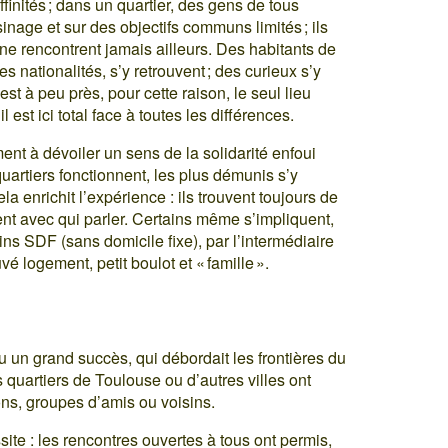
ffinités ; dans un quartier, des gens de tous
sinage et sur des objectifs communs limités ; ils
 ne rencontrent jamais ailleurs. Des habitants de
s nationalités, s’y retrouvent ; des curieux s’y
st à peu près, pour cette raison, le seul lieu
l est ici total face à toutes les différences.
ent à dévoiler un sens de la solidarité enfoui
quartiers fonctionnent, les plus démunis s’y
a enrichit l’expérience : ils trouvent toujours de
nt avec qui parler. Certains même s’impliquent,
ains SDF (sans domicile fixe), par l’intermédiaire
é logement, petit boulot et « famille ».
 un grand succès, qui débordait les frontières du
es quartiers de Toulouse ou d’autres villes ont
ons, groupes d’amis ou voisins.
te : les rencontres ouvertes à tous ont permis,