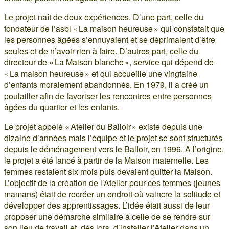
Le projet naît de deux expériences. D’une part, celle du
fondateur de l’asbl « La maison heureuse » qui constatait que
les personnes âgées s’ennuyaient et se déprimaient d’être
seules et de n’avoir rien à faire. D’autres part, celle du
directeur de « La Maison blanche », service qui dépend de
« La maison heureuse » et qui accueille une vingtaine
d’enfants moralement abandonnés. En 1979, il a créé un
poulailler afin de favoriser les rencontres entre personnes
âgées du quartier et les enfants.
Le projet appelé « Atelier du Balloir » existe depuis une
dizaine d’années mais l’équipe et le projet se sont structurés
depuis le déménagement vers le Balloir, en 1996. A l’origine,
le projet a été lancé à partir de la Maison maternelle. Les
femmes restaient six mois puis devaient quitter la Maison.
L’objectif de la création de l’Atelier pour ces femmes (jeunes
mamans) était de recréer un endroit où vaincre la solitude et
développer des apprentissages. L’idée était aussi de leur
proposer une démarche similaire à celle de se rendre sur
son lieu de travail et, dès lors, d’installer l’Atelier dans un