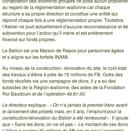
cohabitation des différents groupes ne pose aucun problème
au regard de la réglementation wallonne car chaque
structure a sa propre direction et constitue une entité qui
répond chaque fois à une réglementation propre. Toutefois,
l’Atelier ne jouit actuellement d’aucune reconnaissance et de
subvention pour l’action qu’il mène et est entièrement
financé sur fonds propres.
Le Balloir est une Maison de Repos pour personnes âgées
et s’aligne sur les forfaits INAMI.
Au niveau de la construction- rénovation du site, le coût total
des travaux s’élève à près de 75 millions de FB. Outre des
fonds récoltés via une campagne de dons, il y a eu des
subsides de la Région wallonne, des aides de la Fondation
Roi Baudouin et de l’opération 48.81.00.
Le directeur explique :
« On n’a jamais le premier franc avant
le lancement des projets mais, en 5 ans, l’emprunt pour la
construction/rénovation du Balloir a été remboursé »
. Il ajoute
que « Sans les dons, on ne vit pas ». Le montant de ces dons
s’élève à environ 30 millions de FB par an pour l’ensemble