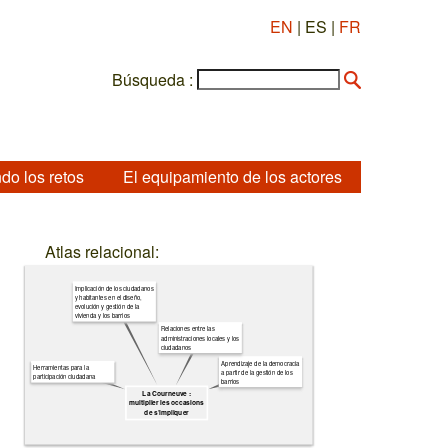
EN
| ES |
FR
Búsqueda :
do los retos
El equipamiento de los actores
Atlas relacional:
Implicación de los ciudadanos
y habitantes en el diseño,
evolución y gestión de la
vivienda y los barrios
Relaciones entre las
administraciones locales y los
ciudadanos
Aprendizaje de la democracia
Herramientas para la
a partir de la gestión de los
participación ciudadana
barrios
La Courneuve :
multiplier les occasions
de s’impliquer