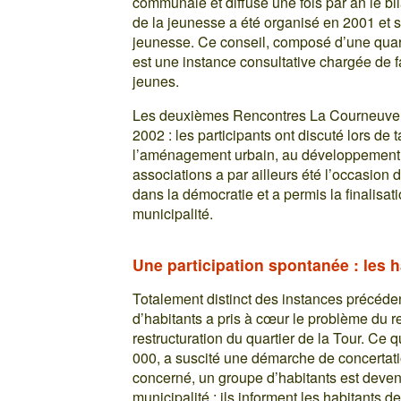
communale et diffuse une fois par an le b
de la jeunesse a été organisé en 2001 et s’
jeunesse. Ce conseil, composé d’une qua
est une instance consultative chargée de fa
jeunes.
Les deuxièmes Rencontres La Courneuve 2
2002 : les participants ont discuté lors d
l’aménagement urbain, au développement 
associations a par ailleurs été l’occasion
dans la démocratie et a permis la finalisati
municipalité.
Une participation spontanée : les h
Totalement distinct des instances précéde
d’habitants a pris à cœur le problème du r
restructuration du quartier de la Tour. Ce 
000, a suscité une démarche de concertati
concerné, un groupe d’habitants est devenu 
municipalité : ils informent les habitants de