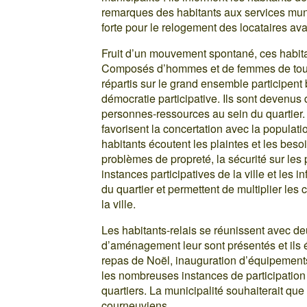
remarques des habitants aux services muni
forte pour le relogement des locataires av
Fruit d’un mouvement spontané, ces habita
Composés d’hommes et de femmes de tous 
répartis sur le grand ensemble participen
démocratie participative. Ils sont devenus d
personnes-ressources au sein du quartier. I
favorisent la concertation avec la populatio
habitants écoutent les plaintes et les bes
problèmes de propreté, la sécurité sur les
instances participatives de la ville et les in
du quartier et permettent de multiplier les 
la ville.
Les habitants-relais se réunissent avec deu
d’aménagement leur sont présentés et ils él
repas de Noël, inauguration d’équipements
les nombreuses instances de participation :
quartiers. La municipalité souhaiterait que
courneuviens.