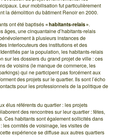
cipaux. Leur mobilisation fut particulièrement
ant la démolition du bâtiment Renoir en 2000.
nts ont été baptisés
« habitants-relais »
.
âges, une cinquantaine d’habitants-relais
t bénévolement à plusieurs instances de
es interlocuteurs des institutions et des
dentifiés par la population, les habitants-relais
n sur les dossiers du grand projet de ville : ces
oins de voisins (le manque de commerce, les
 parkings) qui ne participent pas forcément aux
forment des projets sur le quartier. Ils sont l’écho
contacts pour les professionnels de la politique de
x élus référents du quartier : les projets
aborent des rencontres sur leur quartier : fêtes,
. Ces habitants sont également sollicités dans
 les comités de voisinage, les visites de
 cette expérience se diffuse aux autres quartiers