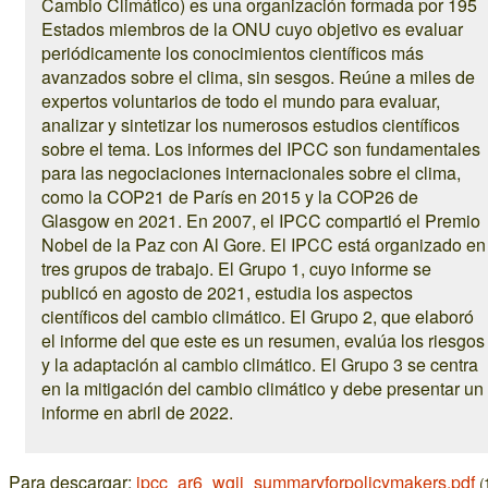
Cambio Climático) es una organización formada por 195
Estados miembros de la ONU cuyo objetivo es evaluar
periódicamente los conocimientos científicos más
avanzados sobre el clima, sin sesgos. Reúne a miles de
expertos voluntarios de todo el mundo para evaluar,
analizar y sintetizar los numerosos estudios científicos
sobre el tema. Los informes del IPCC son fundamentales
para las negociaciones internacionales sobre el clima,
como la COP21 de París en 2015 y la COP26 de
Glasgow en 2021. En 2007, el IPCC compartió el Premio
Nobel de la Paz con Al Gore. El IPCC está organizado en
tres grupos de trabajo. El Grupo 1, cuyo informe se
publicó en agosto de 2021, estudia los aspectos
científicos del cambio climático. El Grupo 2, que elaboró
el informe del que este es un resumen, evalúa los riesgos
y la adaptación al cambio climático. El Grupo 3 se centra
en la mitigación del cambio climático y debe presentar un
informe en abril de 2022.
Para descargar:
ipcc_ar6_wgii_summaryforpolicymakers.pdf
(