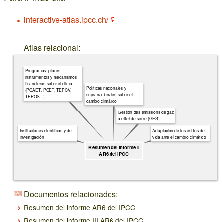
interactive-atlas.ipcc.ch/
Atlas relacional:
Programas, planes,
instrumentos y mecanismos
financieros sobre el clima
Políticas nacionales y
(PCAET, PCET, TEPCV,
supranacionales sobre el
TEPOS...)
cambio climático
Gestion des émissions de gaz
à effet de serre (GES)
Instituciones científicas y de
Adaptación de los estilos de
investigación
vida ante el cambio climático
Resumen del informe II
AR6 del IPCC
Documentos relacionados:
Resumen del informe AR6 del IPCC
Resumen del informe III AR6 del IPCC