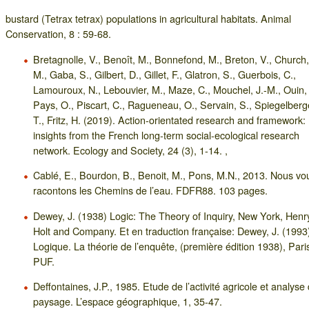
bustard (Tetrax tetrax) populations in agricultural habitats. Animal
Conservation, 8 : 59-68.
Bretagnolle, V., Benoît, M., Bonnefond, M., Breton, V., Church,
M., Gaba, S., Gilbert, D., Gillet, F., Glatron, S., Guerbois, C.,
Lamouroux, N., Lebouvier, M., Maze, C., Mouchel, J.-M., Ouin, 
Pays, O., Piscart, C., Ragueneau, O., Servain, S., Spiegelberg
T., Fritz, H. (2019). Action-orientated research and framework:
insights from the French long-term social-ecological research
network. Ecology and Society, 24 (3), 1-14. ,
Cablé, E., Bourdon, B., Benoit, M., Pons, M.N., 2013. Nous vo
racontons les Chemins de l’eau. FDFR88. 103 pages.
Dewey, J. (1938) Logic: The Theory of Inquiry, New York, Henr
Holt and Company. Et en traduction française: Dewey, J. (1993
Logique. La théorie de l’enquête, (première édition 1938), Pari
PUF.
Deffontaines, J.P., 1985. Etude de l’activité agricole et analyse
paysage. L’espace géographique, 1, 35-47.