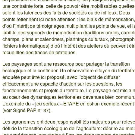
une contrainte forte, celle de pouvoir être mobilisables quelle
soient les latences des faits de sociétés ou de milieux. Deux
points retiennent ici notre attention : les biais de mémorisation,
d’où l’intérêt de témoignages multipliant les points de vue, et l
labilité des supports de mémorisation (traditions orales, carne
champs, plans et calendriers, plannings culturaux, photograph
fichiers informatiques) d’où l’intérêt des ateliers où peuvent êt
recueillies des traces de pratiques.
Les paysages sont une ressource pour partager la transition
écologique et la continuer. Un observatoire citoyen du territoir
enquêté peut être ici proposé, avec l’objectif de diffuser
efficacement une capacité d’action sur les questions, les
fonctionnements et projets du territoire. Le paysage est mis ain
au cœur des dynamiques territoriales devenues bien commun
L’exemple du « jeu sérieux » ETAPE en est un exemple récent
(voir Signé PAP n° 37).
Les agronomes ont deux responsabilités majeures pour releve
défi de la transition écologique de l’agriculture: décrire au mie
les expériences innovantes à l’œuvre dans nombre de terroirs