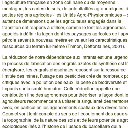
l’agriculture française en zone collinaire ou de moyenne
montagne, les cartes de sols, de potentialités agronomiques, 
petites régions agricoles - les Unités Agro-Physionomiques – 
autant de dimensions que les agriculteurs engagés dans la
transition ont réappris à utiliser, comme le font les agronomes
appelés à définir la façon dont les paysages agricoles de l’apr
pétrole savent à nouveau mettre en valeur les caractéristiques
ressources du terrain lui-même (Thinon, Deffontaines, 2001).
La réduction de notre dépendance aux intrants est une urgenc
le process de fabrication des engrais azotés de synthèse est t
énergivore, les engrais phosphatés reposent sur la ressource
limitée des mines, l’usage des pesticides crée de nombreux p
critiques avec la pollution des eaux, la perte de biodiversité et 
impacts sur la santé humaine. Cette réduction appelle une
contribution fine des agronomes pour théoriser la façon dont l
agriculteurs recommencent à utiliser la singularité des territoir
avec, en particulier, les agencements spatiaux des divers terroi
Ceux-ci vont tenir compte du sens de l’écoulement des eaux s
la topographie, de la nature des sols et de leurs potentiels agr
écologiques (liés à l’histoire de l’usage du parcellaire qui a