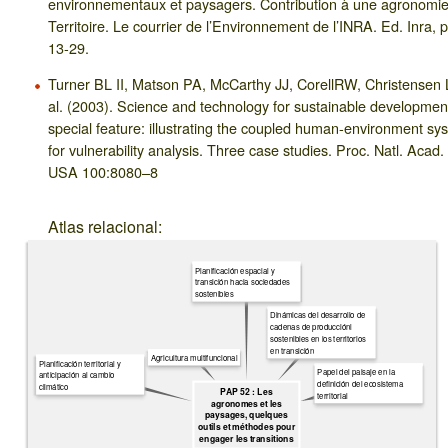
environnementaux et paysagers. Contribution à une agronomi
Territoire. Le courrier de l’Environnement de l’INRA. Ed. Inra, 
13-29.
Turner BL II, Matson PA, McCarthy JJ, CorellRW, Christensen L
al. (2003). Science and technology for sustainable developmen
special feature: illustrating the coupled human-environment sy
for vulnerability analysis. Three case studies. Proc. Natl. Acad. 
USA 100:8080–8
Atlas relacional:
Planificación espacial y
transición hacia sociedades
sostenibles
Dinámicas del desarrollo de
cadenas de producciónl
sostenibles en los territorios
en transición
Agricultura multifuncional
Planificación territorial y
Papel del paisaje en la
anticipación al cambio
definición del ecosistema
climático
PAP 52 : Les
territorial
agronomes et les
paysages, quelques
outils et méthodes pour
engager les transitions