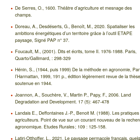
De Serres, O., 1600. Théâtre d’agriculture et mesnage des
champs.
Doreau, A., Desdéserts, G., Benoît, M., 2020. Spatialiser les
ambitions énergétiques d’un territoire grâce à l’outil ETAPE
paysage, Signé PAP n° 37.
Foucault, M., (2001). Dits et écrits, tome II. 1976-1988. Paris,
Quarto/Gallimard, : 298-329
Hénin, S., (1944, puis 1999) De la méthode en agronomie, Pari
l’Harmattan, 1999, 191 p., édition légèrement revue de la thès
soutenue en 1944.
Joannon, A., Souchère, V., Martin P., Papy, F., 2006. Land
Degradation and Development. 17 (5): 467-478
Landais E., Deffontaines J.-P., Benoit M. (1988). Les pratiques
agriculteurs. Point de vue sur un courant nouveau de la reche
agronomique. Etudes Rurales ; 109 : 125-158.
Latiri-Otthoffer, L., 2021. Le paysage permacole français, quel