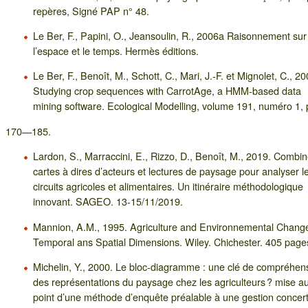
repères, Signé PAP n° 48.
Le Ber, F., Papini, O., Jeansoulin, R., 2006a Raisonnement sur
l’espace et le temps. Hermès éditions.
Le Ber, F., Benoît, M., Schott, C., Mari, J.-F. et Mignolet, C., 2
Studying crop sequences with CarrotAge, a HMM-based data
mining software. Ecological Modelling, volume 191, numéro 1, 
170—185.
Lardon, S., Marraccini, E., Rizzo, D., Benoît, M., 2019. Combin
cartes à dires d’acteurs et lectures de paysage pour analyser l
circuits agricoles et alimentaires. Un itinéraire méthodologique
innovant. SAGEO. 13-15/11/2019.
Mannion, A.M., 1995. Agriculture and Environnemental Change
Temporal ans Spatial Dimensions. Wiley. Chichester. 405 page
Michelin, Y., 2000. Le bloc-diagramme : une clé de compréhen
des représentations du paysage chez les agriculteurs ? mise a
point d’une méthode d’enquête préalable à une gestion concer