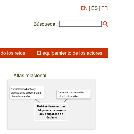
EN
| ES |
FR
Búsqueda :
do los retos
El equipamiento de los actores
Atlas relacional:
Subsidiariedad activa y
Capacidad para conciliar
práctica de la gobernanza a
unidad y diversidad
diferentes escalas
Unité et diversité : des
obligations de moyens
aux obligations de
résultats