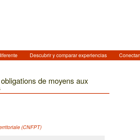
diferente
Descubrir y comparar experiencias
Conectan
es obligations de moyens aux
s
erritoriale (CNFPT)