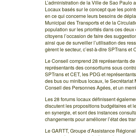
L’administration de la Ville de Sao Paulo 
Locaux basés sur le concept que les point
en ce qui concerne leurs besoins de déplac
Municipal des Transports et de la Circulat
population sur les priorités dans ces deux 
citoyens l’occasion de faire des suggestio
ainsi que de surveiller l’utilisation des r
gèrent le secteur, c’est-à-dire SPTrans et 
Le Conseil comprend 28 représentants de l
représentants des consortiums sous contrat
SPTrans et CET, les PDG et représentants 
des bus ou minibus locaux, le Secrétaria
Conseil des Personnes Agées, et un memb
Les 28 forums locaux définissent également
discutent les propositions budgétaires et l
en synergie, et sont des instances consult
changements pour améliorer l’état des trans
Le GARTT, Groupe d’Assistance Régional d