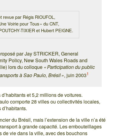
 et revue par Régis RIOUFOL,
Une Voirie pour Tous » du CNT,
 POUTCHY-TIXIER et Hubert PEIGNE.
e proposé par Jay STRICKER, General
ity Policy, New South Wales Roads and
lie) lors du colloque
« Participation du public
1
 transports à Sao Paulo, Brésil »
, juin 2003
d’habitants et 5,2 millions de voitures.
ulo comporte 28 villes ou collectivités locales,
 d’habitants.
cier du Brésil, mais l’extension de la ville n’a été
transport à grande capacité. Les embouteillages
s de vie dans la ville, avec des bouchons