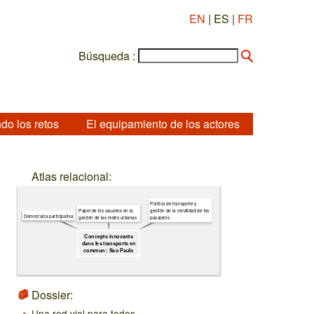
EN
| ES |
FR
Búsqueda :
do los retos
El equipamiento de los actores
Atlas relacional:
Política de transporte y
Papel de los usuarios en la
gestión de la movilidad de los
Democracia participativa
gestión de las redes urbanas
pasajeros
Concepts innovants
dans les transports en
commun : Sao Paulo
Dossier:
Una red vial para todos