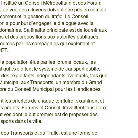
a institué un Conseil Métropolitain et des Forum
s de vue des citoyens doivent être pris en compte
ement et la gestion du trafic. Le Conseil
ion a pour but d’engager le dialogue avec la
domaines. Sa finalité principale est de fournir aux
ns et des propositions aux autorités publiques,
essources par les compagnies qui exploitent et
CET.
a population élus par les forums locaux, les
 qui exploitent le système de transport public,
des exploitants indépendants éventuels, tels que
t Municipal aux Transports, un membre du Grand
re du Conseil Municipal pour les Handicapés.
 les priorités de chaque territoire, examinent et
es projets. Forums et Conseil travaillent tous deux
atives dont le but premier est de proposer des
ports dans la ville.
es Transports et du Trafic, est une forme de