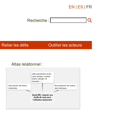
EN
|
ES
| FR
Recherche :
Relier les défis
Outiller les acteurs
Atlas relationnel :
Jardins générateurs de lien
social (familiaux, collectifs,
urbains, partagés, de
réinsertion…)
Reconversion des friches
Renouvellement des centres-
industrielles
villes historiques
Gand (BE) - Inspirer une
feuille de route pour
l’utilisation temporaire