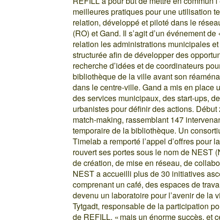
REFILL a pour but de mettre en commun l’e
meilleures pratiques pour une utilisation te
relation, développé et piloté dans le rés
(RO) et Gand. Il s’agit d’un événement de «
relation les administrations municipales et
structurée afin de développer des opportuni
recherche d’idées et de coordinateurs pour
bibliothèque de la ville avant son réamén
dans le centre-ville. Gand a mis en plac
des services municipaux, des start-ups, d
urbanistes pour définir des actions. Début
match-making, rassemblant 147 intervenants
temporaire de la bibliothèque. Un consortiu
Timelab a remporté l’appel d’offres pour la
rouvert ses portes sous le nom de NEST (
de création, de mise en réseau, de collab
NEST a accueilli plus de 30 initiatives as
comprenant un café, des espaces de travail,
devenu un laboratoire pour l’avenir de la 
Tytgadt, responsable de la participation pol
de REFILL, « mais un énorme succès, et c