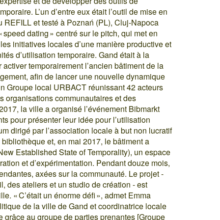
xpertise et de développer des outils de
mporaire. L’un d’entre eux était l’outil de mise en
eau REFILL et testé à Poznań (PL), Cluj-Napoca
 speed dating » centré sur le pitch, qui met en
 les initiatives locales d’une manière productive et
tés d’utilisation temporaire. Gand était à la
 activer temporairement l’ancien bâtiment de la
agement, afin de lancer une nouvelle dynamique
e un Groupe local URBACT réunissant 42 acteurs
es organisations communautaires et des
 2017, la ville a organisé l’événement Bibmarkt
 pour présenter leur idée pour l’utilisation
m dirigé par l’association locale à but non lucratif
 bibliothèque et, en mai 2017, le bâtiment a
New Established State of Temporality), un espace
oration et d’expérimentation. Pendant douze mois,
cendantes, axées sur la communauté. Le projet -
 des ateliers et un studio de création - est
ville. « C’était un énorme défi », admet Emma
itique de la ville de Gand et coordinatrice locale
e grâce au groupe de parties prenantes [Groupe