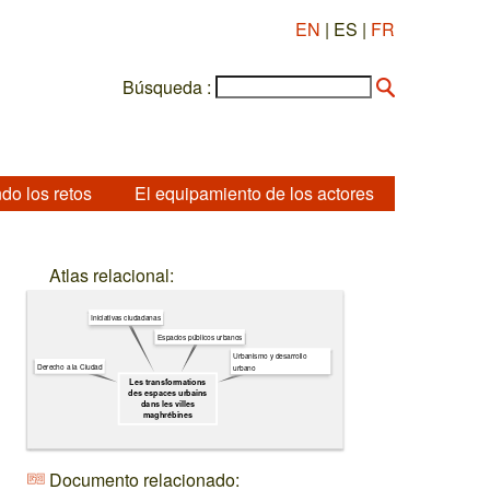
EN
| ES |
FR
Búsqueda :
do los retos
El equipamiento de los actores
Atlas relacional:
Iniciativas ciudadanas
Espacios públicos urbanos
Urbanismo y desarrollo
Derecho a la Ciudad
urbano
Les transformations
des espaces urbains
dans les villes
maghrébines
Documento relacionado: