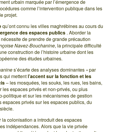
ppement urbain marquée par l’émergence de
rocédures comme l’intervention publique dans les
e projet.
e
qu’ont connu les villes maghrébines au cours du
mergence des espaces publics
. Aborder la
 nécessite de prendre de grande précaution
nçoise Navez-Bouchanine
, la principale difficulté
une construction de l’histoire urbaine dont les
uropéenne des études urbaines.
hanine
s’écarte des analyses dominantes « par
ns qui mettent
l’accent sur la fonction et les
cis
– les mosquées, les souks, les rues, les bains,
r les espaces privés et non-privés, ou plus
io-politique et sur les mécanismes de gestion
s espaces privés sur les espaces publics, du
siècle.
la colonisation a introduit des espaces
 les indépendances. Alors que la vie privée