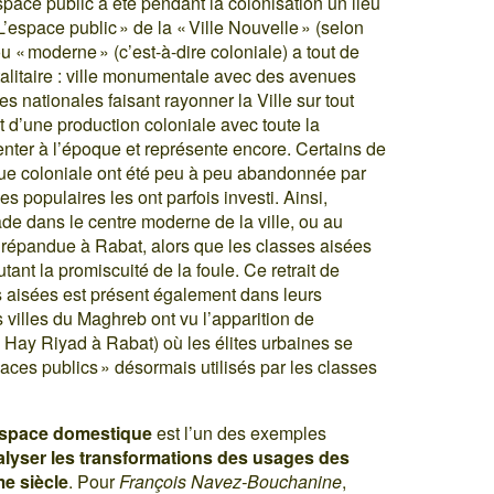
’espace public a été pendant la colonisation un lieu
’espace public » de la « Ville Nouvelle » (selon
« moderne » (c’est-à-dire coloniale) a tout de
otalitaire : ville monumentale avec des avenues
es nationales faisant rayonner la Ville sur tout
git d’une production coloniale avec toute la
nter à l’époque et représente encore. Certains de
ue coloniale ont été peu à peu abandonnée par
es populaires les ont parfois investi. Ainsi,
de dans le centre moderne de la ville, ou au
ès répandue à Rabat, alors que les classes aisées
tant la promiscuité de la foule. Ce retrait de
es aisées est présent également dans leurs
s villes du Maghreb ont vu l’apparition de
 Hay Riyad à Rabat) où les élites urbaines se
aces publics » désormais utilisés par les classes
’espace domestique
est l’un des exemples
alyser les transformations des usages des
e siècle
. Pour
François Navez-Bouchanine
,