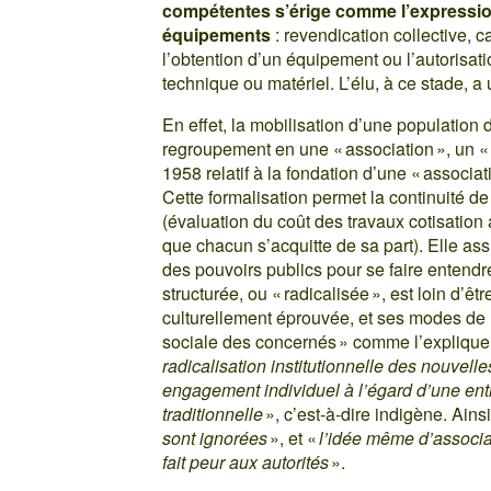
compétentes s’érige comme l’expression d
équipements
: revendication collective, c
l’obtention d’un équipement ou l’autorisati
technique ou matériel. L’élu, à ce stade, a 
En effet, la mobilisation d’une population d
regroupement en une « association », un « c
1958 relatif à la fondation d’une « associat
Cette formalisation permet la continuité de
(évaluation du coût des travaux cotisati
que chacun s’acquitte de sa part). Elle ass
des pouvoirs publics pour se faire entendr
structurée, ou « radicalisée », est loin d’êt
culturellement éprouvée, et ses modes de 
sociale des concernés » comme l’expliqu
radicalisation institutionnelle des nouvell
engagement individuel à l’égard d’une entit
traditionnelle
», c’est-à-dire indigène. Ains
sont ignorées
», et «
l’idée même d’associat
fait peur aux autorités
».