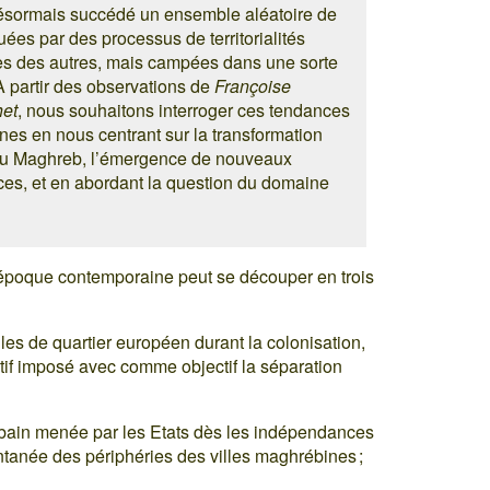
a désormais succédé un ensemble aléatoire de
ées par des processus de territorialités
es des autres, mais campées dans une sorte
 A partir des observations de
Françoise
het
, nous souhaitons interroger ces tendances
nes en nous centrant sur la transformation
 du Maghreb, l’émergence de nouveaux
aces, et en abordant la question du domaine
époque contemporaine peut se découper en trois
elles de quartier européen durant la colonisation,
f imposé avec comme objectif la séparation
rbain menée par les Etats dès les indépendances
ontanée des périphéries des villes maghrébines ;