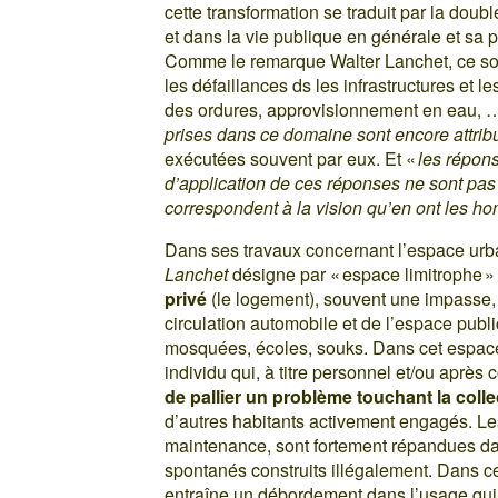
cette transformation se traduit par la doub
et dans la vie publique en générale et sa 
Comme le remarque Walter Lanchet, ce son
les défaillances ds les infrastructures et 
des ordures, approvisionnement en eau, …
prises dans ce domaine sont encore attr
exécutées souvent par eux. Et «
les répons
d’application de ces réponses ne sont pas
correspondent à la vision qu’en ont les ho
Dans ses travaux concernant l’espace urb
Lanchet
désigne par « espace limitrophe » :
privé
(le logement), souvent une impasse, e
circulation automobile et de l’espace publi
mosquées, écoles, souks. Dans cet espace, l
individu qui, à titre personnel et/ou après
de pallier un problème touchant la colle
d’autres habitants activement engagés. L
maintenance, sont fortement répandues da
spontanés construits illégalement. Dans ce
entraîne un débordement dans l’usage qui 