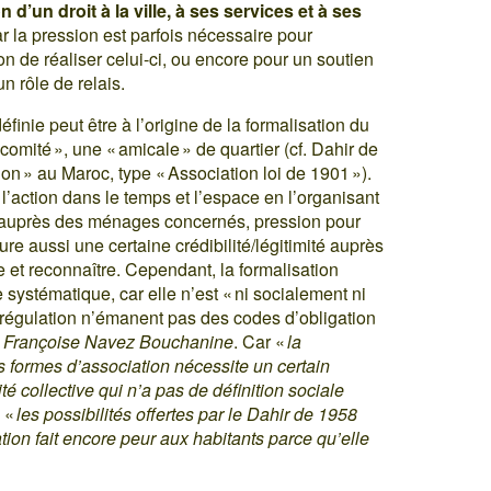
’un droit à la ville, à ses services et à ses
ar la pression est parfois nécessaire pour
on de réaliser celui-ci, ou encore pour un soutien
un rôle de relais.
éfinie peut être à l’origine de la formalisation du
omité », une « amicale » de quartier (cf. Dahir de
ion » au Maroc, type « Association loi de 1901 »).
 l’action dans le temps et l’espace en l’organisant
on auprès des ménages concernés, pression pour
ure aussi une certaine crédibilité/légitimité auprès
e et reconnaître. Cependant, la formalisation
re systématique, car elle n’est « ni socialement ni
régulation n’émanent pas des codes d’obligation
e
Françoise Navez Bouchanine
. Car «
la
es formes d’association nécessite un certain
é collective qui n’a pas de définition sociale
i «
les possibilités offertes par le Dahir de 1958
ion fait encore peur aux habitants parce qu’elle