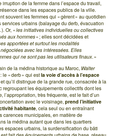
le irruption de la femme dans l’espace du travail,
présence dans les espaces publics de la ville.
t souvent les femmes qui « gèrent » au quotidien
les services urbains (balayage du derb, évacuation
). Or, «
les initiatives individuelles ou collectives
ibués aux hommes
» ; elles sont décidées et
es apportées et surtout les modalités
 négociées avec les intéressées. Elles
mmes qui ne sont pas les utilisateurs finaux
. »
ain de la médina historique au Maroc,
Walter
 le « derb » qui est
la voie d’accès à l’espace
t qu’il distingue de la grande rue, consacrée à la
c regroupant les équipements collectifs dont les
’appropriation, très fréquente, est le fait d’un
 concertation avec le voisinage,
prend l’initiative
ctivité habitante
, cela seul ou en entraînant
es carences municipales, en matière de
ns la médina autant que dans les quartiers
s espaces urbains, la surdensification du bâti
est fait des équipements urbains de base, réseau