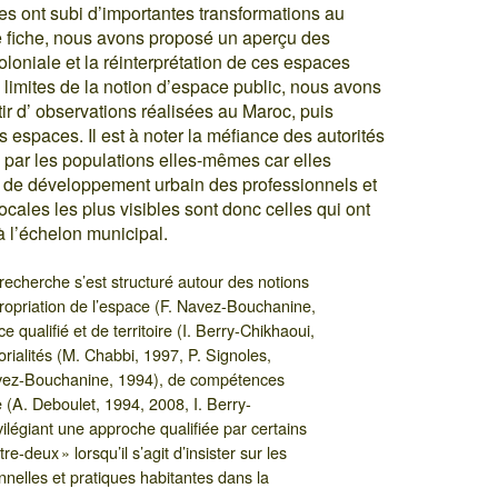
s ont subi d’importantes transformations au
e fiche, nous avons proposé un aperçu des
loniale et la réinterprétation de ces espaces
 limites de la notion d’espace public, nous avons
tir d’ observations réalisées au Maroc, puis
 espaces. Il est à noter la méfiance des autorités
s par les populations elles-mêmes car elles
s de développement urbain des professionnels et
 locales les plus visibles sont donc celles qui ont
à l’échelon municipal.
recherche s’est structuré autour des notions
propriation de l’espace (F. Navez-Bouchanine,
 qualifié et de territoire (I. Berry-Chikhaoui,
orialités (M. Chabbi, 1997, P. Signoles,
 Navez-Bouchanine, 1994), de compétences
le (A. Deboulet, 1994, 2008, I. Berry-
vilégiant une approche qualifiée par certains
re-deux » lorsqu’il s’agit d’insister sur les
onnelles et pratiques habitantes dans la