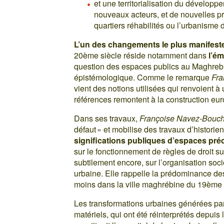
et une territorialisation du dévelo
nouveaux acteurs, et de nouvelles p
quartiers réhabilités ou l’urbanisme d
L’un des changements le plus manifest
20ème siècle réside notamment dans
l’é
question des espaces publics au Maghreb
épistémologique. Comme le remarque
Fra
vient des notions utilisées qui renvoient à 
références remontent à la construction e
Dans ses travaux,
Françoise Navez-Bouc
défaut » et mobilise des travaux d’historie
significations publiques d’espaces pré
sur le fonctionnement de règles de droit su
subtilement encore, sur l’organisation soc
urbaine. Elle rappelle la prédominance de
moins dans la ville maghrébine du 19ème 
Les transformations urbaines générées par 
matériels, qui ont été réinterprétés depuis