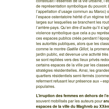
constituait l’essentiel de la vie urbaine, l
de représentation symbolique du pouvoir. L
l’appellation d’usage commun au Maroc) ou 
l’espace ostentatoire hérité d’un régime t
larges sur lesquelles se branchent les rout
l’arrière-pays. Qu’en dire d’autre qu’il s’a
violence symbolique que cela a pu représe
ces espaces publics créés pendant l’époq
les autorités publiques, alors que les class
comme le montre
Gaëlle Gillot
, la promena
jardin public, est devenue une activité tr
se sont repliées vers des lieux privés redou
certains espaces de la ville par les class
stratégies résidentielles. Ainsi, les grande
quartiers résidentiels semi-fermés (comme
referment refusant leur présence aux « esp
populaires.
L’irruption des femmes en dehors de l
souvent mobilisés par les auteurs pour
an
espaces de la ville du Maghreb au XXèm