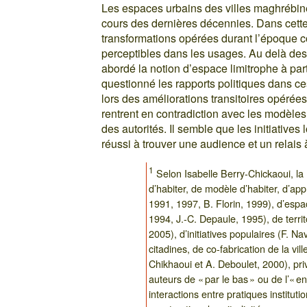
Les espaces urbains des villes maghrébine
cours des dernières décennies. Dans cett
transformations opérées durant l’époque co
perceptibles dans les usages. Au delà des
abordé la notion d’espace limitrophe à par
questionné les rapports politiques dans ces
lors des améliorations transitoires opérée
rentrent en contradiction avec les modèle
des autorités. Il semble que les initiatives
réussi à trouver une audience et un relais 
1
Selon Isabelle Berry-Chickaoui, la 
d’habiter, de modèle d’habiter, d’ap
1991, 1997, B. Florin, 1999), d’espace
1994, J.-C. Depaule, 1995), de territ
2005), d’initiatives populaires (F.
citadines, de co-fabrication de la vil
Chikhaoui et A. Deboulet, 2000), pri
auteurs de « par le bas » ou de l’« ent
interactions entre pratiques instituti