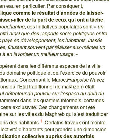
n eau en particulier. Par conséquent,
xplique comme le résultat d’années de laisser-
aisser-aller de la part de ceux qui ont a tâche
Bouchanine
, ces initiatives populaires sont «
un
anité ainsi que des rapports socio-politiques entre
s pays en développement, les habitants, lassés
ces, finissent souvent par réaliser eux-mêmes un
à en favoriser un meilleur usage
. »
pèrent dans les différents espaces de la ville
du domaine politique et de l’exercice du pouvoir
ationaux. Concernant le Maroc,
Françoise Navez
ns où l’Etat traditionnel (le makhzen) était
eul détenteur du pouvoir sur l’espace au-delà du
otamment dans les quartiers informels, certaines
cette exclusivité. Ces changements ont été
ine sur les villes du Maghreb qui s’est traduit par
1
ions des habitants
. Certains travaux ont montré
llectivité d’habitants peut prendre une dimension
ndication collective auprès des autorités