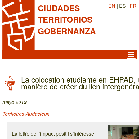
EN
| ES |
FR
CIUDADES
TERRITORIOS
GOBERNANZA
La colocation étudiante en EHPAD, 
manière de créer du lien intergénéra
mayo 2019
Territoires-Audacieux
La lettre de l’impact positif s’intéresse