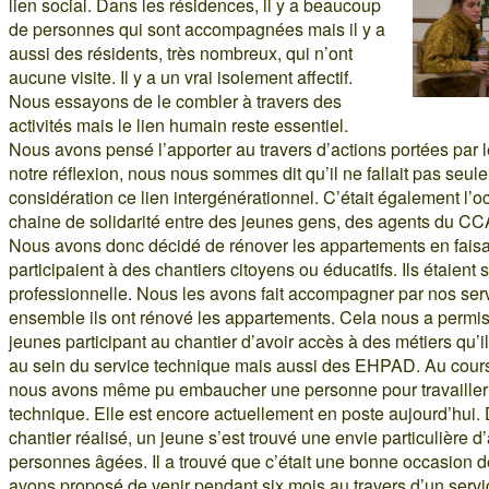
lien social. Dans les résidences, il y a beaucoup
de personnes qui sont accompagnées mais il y a
aussi des résidents, très nombreux, qui n’ont
aucune visite. Il y a un vrai isolement affectif.
Nous essayons de le combler à travers des
activités mais le lien humain reste essentiel.
Nous avons pensé l’apporter au travers d’actions portées par le
notre réflexion, nous nous sommes dit qu’il ne fallait pas seu
considération ce lien intergénérationnel. C’était également l’o
chaine de solidarité entre des jeunes gens, des agents du CCA
Nous avons donc décidé de rénover les appartements en faisa
participaient à des chantiers citoyens ou éducatifs. Ils étaient 
professionnelle. Nous les avons fait accompagner par nos ser
ensemble ils ont rénové les appartements. Cela nous a permis
jeunes participant au chantier d’avoir accès à des métiers qu’
au sein du service technique mais aussi des EHPAD. Au cours
nous avons même pu embaucher une personne pour travailler
technique. Elle est encore actuellement en poste aujourd’hui
chantier réalisé, un jeune s’est trouvé une envie particulière d
personnes âgées. Il a trouvé que c’était une bonne occasion de
avons proposé de venir pendant six mois au travers d’un servi