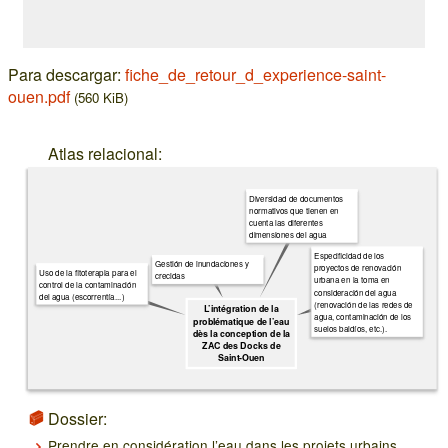
Para descargar:
fiche_de_retour_d_experience-saint-
ouen.pdf
(560 KiB)
Atlas relacional:
Diversidad de documentos
normativos que tienen en
cuenta las diferentes
dimensiones del agua
Especificidad de los
Gestión de inundaciones y
proyectos de renovación
Uso de la fitoterapia para el
crecidas
urbana en la toma en
control de la contaminación
consideración del agua
del agua (escorrentía...)
(renovación de las redes de
L’intégration de la
agua, contaminación de los
problématique de l’eau
suelos baldíos, etc.).
dès la conception de la
ZAC des Docks de
Saint-Ouen
Dossier:
Prendre en considération l’eau dans les projets urbains