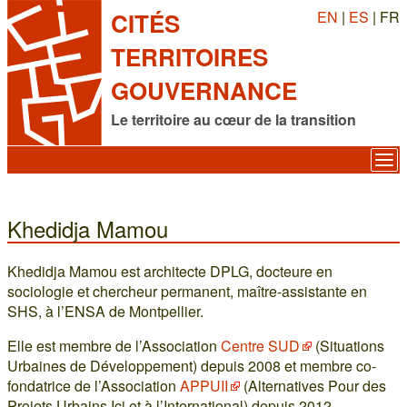
EN
|
ES
| FR
CITÉS
TERRITOIRES
GOUVERNANCE
Le territoire au cœur de la transition
Khedidja Mamou
Khedidja Mamou est architecte DPLG, docteure en
sociologie et chercheur permanent, maître-assistante en
SHS, à l’ENSA de Montpellier.
Elle est membre de l’Association
Centre SUD
(Situations
Urbaines de Développement) depuis 2008 et membre co-
fondatrice de l’Association
APPUII
(Alternatives Pour des
Projets Urbains Ici et à l’International) depuis 2012.