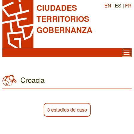
EN
| ES |
FR
CIUDADES
TERRITORIOS
GOBERNANZA
Croacia
3 estudios de caso