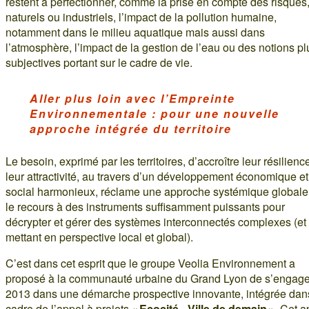
restent à perfectionner, comme la prise en compte des risques
naturels ou industriels, l’impact de la pollution humaine,
notamment dans le milieu aquatique mais aussi dans
l’atmosphère, l’impact de la gestion de l’eau ou des notions pl
subjectives portant sur le cadre de vie.
Aller plus loin avec l’Empreinte
Environnementale : pour une nouvelle
approche intégrée du territoire
Le besoin, exprimé par les territoires, d’accroître leur résilienc
leur attractivité, au travers d’un développement économique et
social harmonieux, réclame une approche systémique globale
le recours à des instruments suffisamment puissants pour
décrypter et gérer des systèmes interconnectés complexes (et
mettant en perspective local et global).
C’est dans cet esprit que le groupe Veolia Environnement a
proposé à la communauté urbaine du Grand Lyon de s’engage
2013 dans une démarche prospective innovante, intégrée dan
cadre de l’appel à projets «
Ecocité - Ville de demain
». Cet a