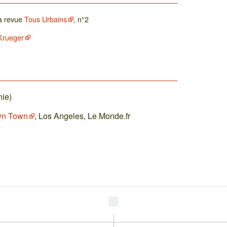
la revue
Tous Urbains
, n°2
Krueger
nie)
wn Town
, Los Angeles, Le Monde.fr