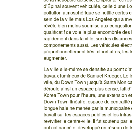
d’Épinal souvent véhiculée, celle d’une L
pollution atmosphérique se notifie certes 
sein de la ville mais Los Angeles qui a in
révèle bien moins soumise aux congestion
qualificatif de voie la plus encombrée des
rapidement dans la ville, sur des distance
comportements aussi. Les véhicules élect
proportionnellement très minoritaires, les
augmenter.
La ville elle-même se densifie au point d’
travaux lumineux de Samuel Krueger. Le lo
ville, du Down Town jusqu’à Santa Monica
déroule ainsi un espace plus dense, fait d
Korea Town pour l’heure, une extension é
Down Town linéaire, espace de centralité pri
longue haleine menée par la municipalité et
travail sur les espaces publics et les infra
revivifier le centre-ville. Il fut soutenu par 
ont cofinancé et développé un réseau de tr