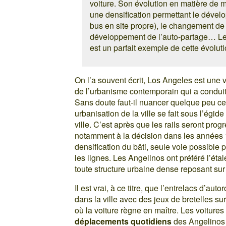
voiture. Son évolution en matière de m
une densification permettant le déve
bus en site propre), le changement de m
développement de l’auto-partage… Le
est un parfait exemple de cette évoluti
On l’a souvent écrit, Los Angeles est une v
de l’urbanisme contemporain qui a conduit 
Sans doute faut-il nuancer quelque peu ce
urbanisation de la ville se fait sous l’égi
ville. C’est après que les rails seront pro
notamment à la décision dans les années 
densification du bâti, seule voie possible 
les lignes. Les Angelinos ont préféré l’ét
toute structure urbaine dense reposant su
Il est vrai, à ce titre, que l’entrelacs d’au
dans la ville avec des jeux de bretelles su
où la voiture règne en maître. Les voiture
déplacements quotidiens
des Angelinos ? 