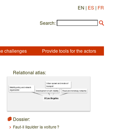
EN |
ES
|
FR
Search:
he challenges
Provide tools for the actors
Relational atlas:
Urban sprawl and modes of
transport
Mobility policy and network
organization
Development of soft mobility
Road and motorway networks
A Los Angeles
Dossier:
Faut-il liquider la voiture ?