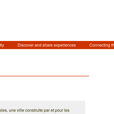
tly
Discover and share experiences
Connecting t
es, une ville construite par et pour les