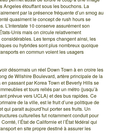
os Angeles étouffant sous les bouchons. La
clairement par la présence fréquente d’un smog au
venté quasiment le concept de rush hours se
s. L’Interstate 10 conserve assurément son
 États-Unis mais on circule relativement
s considérables. Les temps changent ainsi, les
riques ou hybrides sont plus nombreux quoique
 transports en commun voient les usagers
avoir désormais un réel Down Town à en croire les
ng de Wilshire Boulevard, artère principale de la
 en passant par Korea Town et Beverly Hills se
’immeubles et tours reliés par un métro (jusqu’à
tant prévue vers UCLA) et des bus rapides. Ce
maire de la ville, est le fruit d’une politique de
 qui parait aujourd’hui porter ses fruits. Un
structures culturelles fut notamment conduit pour
le Comté, l’État de Californie et l’État fédéral qui
ansport en site propre destiné à assurer les