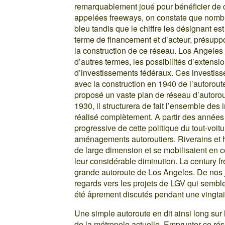
remarquablement joué pour bénéficier de 
appelées freeways, on constate que nombr
bleu tandis que le chiffre les désignant est 
terme de financement et d’acteur, présuppos
la construction de ce réseau. Los Angeles 
d’autres termes, les possibilités d’extension
d’investissements fédéraux. Ces investi
avec la construction en 1940 de l’autorou
proposé un vaste plan de réseau d’autorou
1930, il structurera de fait l’ensemble des
réalisé complètement. A partir des année
progressive de cette politique du tout-vo
aménagements autoroutiers. Riverains et ha
de large dimension et se mobilisaient en 
leur considérable diminution. La century f
grande autoroute de Los Angeles. De nos jo
regards vers les projets de LGV qui sembl
été âprement discutés pendant une vingta
Une simple autoroute en dit ainsi long sur
de la métropole actuelle. Emprunter ce ré