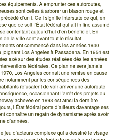
ces équipements. A emprunter ces autoroutes,
euses sont celles à arborer un blason rouge et
précédé d’un I. Ce I signifie Interstate ce qui, en
e que ce soit l’État fédéral qui ait in fine assumé
se contentant aujourd’hui d’en bénéficier. En
 de la ville sont avant tout le résultat
ssements ont commencé dans les années 1940
te joignant Los Angeles à Passadena. En 1954 est
tes axé sur des études réalisées dès les années
 interventions fédérales. Ce plan ne sera jamais
s 1970, Los Angeles connait une remise en cause
iture notamment par les conséquences des
bitants refusaient de voir arriver une autoroute
conséquence, occasionnant l’arrêt des projets ou
reeway achevée en 1993 est ainsi la dernière
urs, l’État fédéral porte d’ailleurs davantage ses
ent connaître un regain de dynamisme après avoir
ine d’années.
 le jeu d’acteurs complexe qui a dessiné le visage
seau permet aussi de tordre le coup à une image