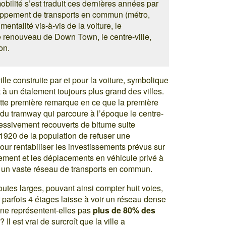
obilité s’est traduit ces dernières années par
loppement de transports en commun (métro,
entalité vis-à-vis de la voiture, le
 renouveau de Down Town, le centre-ville,
on.
ille construite par et pour la voiture, symbolique
à un étalement toujours plus grand des villes.
tte première remarque en ce que la première
de du tramway qui parcoure à l’époque le centre-
gressivement recouverts de bitume suite
1920 de la population de refuser une
pour rentabiliser les investissements prévus sur
alement et les déplacements en véhicule privé à
r un vaste réseau de transports en commun.
toroutes larges, pouvant ainsi compter huit voies,
r parfois 4 étages laisse à voir un réseau dense
s ne représentent-elles pas
plus de 80% des
Il est vrai de surcroît que la ville a