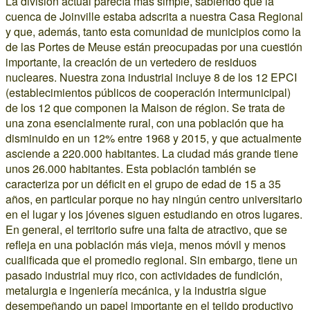
La división actual parecía más simple, sabiendo que la
cuenca de Joinville estaba adscrita a nuestra Casa Regional
y que, además, tanto esta comunidad de municipios como la
de las Portes de Meuse están preocupadas por una cuestión
importante, la creación de un vertedero de residuos
nucleares. Nuestra zona industrial incluye 8 de los 12 EPCI
(establecimientos públicos de cooperación intermunicipal)
de los 12 que componen la Maison de région. Se trata de
una zona esencialmente rural, con una población que ha
disminuido en un 12% entre 1968 y 2015, y que actualmente
asciende a 220.000 habitantes. La ciudad más grande tiene
unos 26.000 habitantes. Esta población también se
caracteriza por un déficit en el grupo de edad de 15 a 35
años, en particular porque no hay ningún centro universitario
en el lugar y los jóvenes siguen estudiando en otros lugares.
En general, el territorio sufre una falta de atractivo, que se
refleja en una población más vieja, menos móvil y menos
cualificada que el promedio regional. Sin embargo, tiene un
pasado industrial muy rico, con actividades de fundición,
metalurgia e ingeniería mecánica, y la industria sigue
desempeñando un papel importante en el tejido productivo