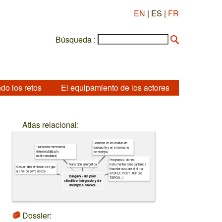
EN
| ES |
FR
Búsqueda :
do los retos
El equipamiento de los actores
Atlas relacional:
Cambios en los modos de
Transporte intermodal
transporte y en el consumo
(intermodalidad y
de energía
multimodalidad)
Programas, planes,
Transición energética
instrumentos y mecanismos
Gestion des émissions de gaz
financieros sobre el clima
à effet de serre (GES)
(PCAET, PCET, TEPCV,
Calgary - Un plan
TEPOS...)
climático integrado y de
múltiples niveles
Dossier: