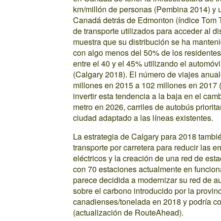
km/millón de personas (Pembina 2014) y 
Canadá detrás de Edmonton (índice Tom T
de transporte utilizados para acceder al d
muestra que su distribución se ha manteni
con algo menos del 50% de los residentes 
entre el 40 y el 45% utilizando el automóvil
(Calgary 2018). El número de viajes anua
millones en 2015 a 102 millones en 2017 (
invertir esta tendencia a la baja en el cam
metro en 2026, carriles de autobús prioritar
ciudad adaptado a las líneas existentes.
La estrategia de Calgary para 2018 también
transporte por carretera para reducir las e
eléctricos y la creación de una red de esta
con 70 estaciones actualmente en funciona
parece decidida a modernizar su red de au
sobre el carbono introducido por la provin
canadienses/tonelada en 2018 y podría co
(actualización de RouteAhead).