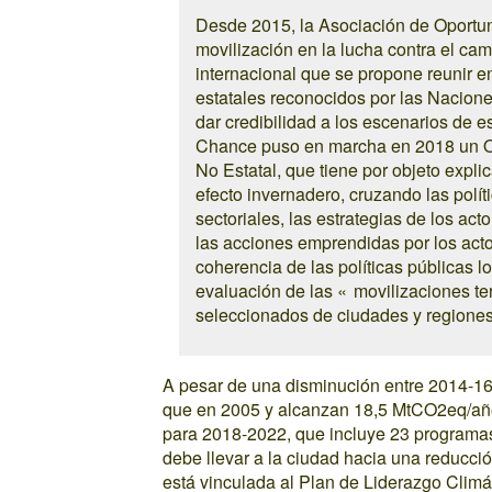
Desde 2015, la Asociación de Oportun
movilización en la lucha contra el cam
internacional que se propone reunir e
estatales reconocidos por las Naciones
dar credibilidad a los escenarios de e
Chance puso en marcha en 2018 un Ob
No Estatal, que tiene por objeto expli
efecto invernadero, cruzando las polí
sectoriales, las estrategias de los acto
las acciones emprendidas por los actore
coherencia de las políticas públicas 
evaluación de las « movilizaciones ter
seleccionados de ciudades y regiones.
A pesar de una disminución entre 2014-16
que en 2005 y alcanzan 18,5 MtCO2eq/año
para 2018-2022, que incluye 23 programas
debe llevar a la ciudad hacia una reducc
está vinculada al Plan de Liderazgo Climát