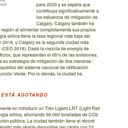
para 2030 y se espera que
contribuya significativamente a
los esfuerzos de mitigación de
Calgary. Calgary también ha
 región al alimentar completamente sus propios
gía eólica tiene la tasa regional más baja del
n 2018, y Calgary es la segunda ciudad más
ar (CED 2018). Dada la mezcla de energía de
dificios, que representan el 65% de las emisiones,
a su estrategia de mitigación de dos maneras :
uisitos del sistema nacional de ratificación
ción Verde. Por lo demás, la ciudad ha
 ESTÁ AGOTANDO
nente en introducir un Tren Ligero LRT (Light Rail
ergía eólica, ahorrando 56.000 toneladas de CO2
ción pública. La ciudad también tiene el récord
ránsito más rápida disponible per cápita con 53