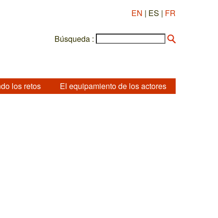
EN
| ES |
FR
Búsqueda :
do los retos
El equipamiento de los actores