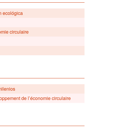
n ecológica
omie circulaire
milenios
oppement de l’économie circulaire