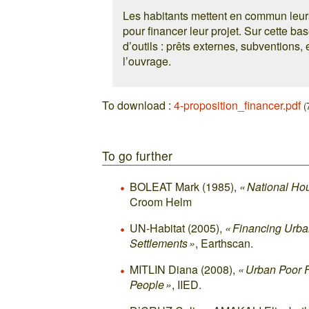
Les habitants mettent en commun leurs
pour financer leur projet. Sur cette ba
d’outils : prêts externes, subventions, 
l’ouvrage.
To download :
4-proposition_financer.pdf
(
To go further
BOLEAT Mark (1985),
« National Ho
Croom Helm
UN-Habitat (2005),
« Financing Urba
Settlements »
, Earthscan.
MITLIN Diana (2008),
« Urban Poor 
People »
, IIED.