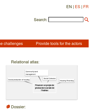
EN |
ES
|
FR
Search:
he challenges
Provide tools for the actors
Relational atlas:
Community land
management
Social Cohesion
Social production of housing
Housing Financing
Financer un projet de
production sociale de
l’habitat
Dossier: