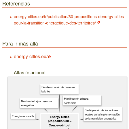
Referencias
energy-cities.eu/fr/publication/30-propositions-denergy-cities-
pour-la-transition-energetique-des-territoires/
Para ir más allá
energy-cities.eu/
Atlas relacional:
Reurbanización de terrenos
baldíos
Planificación urbana
Barrios de bajo consumo
sostenible
energético
Participación de los actores
locales en la implementación
Energía renovable
Energy Cities
de la transición energética
proposition 30 –
Concevoir tout